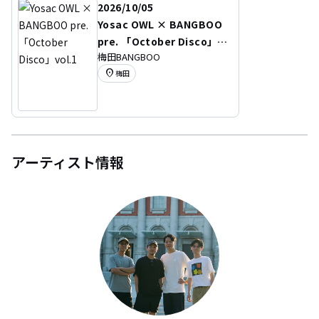
2026/10/05
Yosac OWL × BANGBOO
pre. 「October Disco」v
梅田BANGBOO
ol.1
location_on
梅田
アーティスト情報