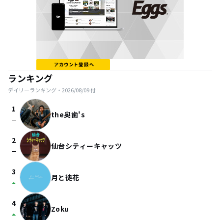
ランキング
デイリーランキング・
2026/08/09
付
1
the奥歯's
check_indeterminate_small
2
仙台シティーキャッツ
check_indeterminate_small
3
月と徒花
arrow_drop_up
4
Zoku
arrow_drop_up