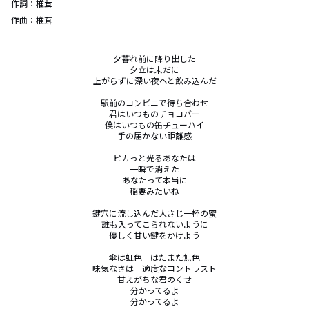
作詞：
椎茸
作曲：
椎茸
夕暮れ前に降り出した

夕立は未だに

上がらずに深い夜へと飲み込んだ

駅前のコンビニで待ち合わせ

君はいつものチョコバー

僕はいつもの缶チューハイ

手の届かない距離感

ピカっと光るあなたは

一瞬で消えた

あなたって本当に

稲妻みたいね

鍵穴に流し込んだ大さじ一杯の蜜

誰も入ってこられないように

優しく甘い鍵をかけよう

傘は虹色　はたまた無色

味気なさは　適度なコントラスト

甘えがちな君のくせ

分かってるよ

分かってるよ
