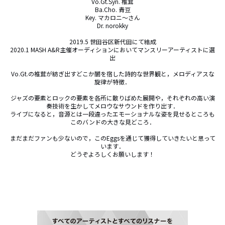
Vo.Gt.Syn. 椎茸

Ba.Cho. 青豆

Key. マカロニ〜さん

Dr. norokky

2019.5 世田谷区新代田にて結成

2020.1 MASH A&R主催オーディションにおいてマンスリーアーティストに選
出

Vo.Gt.の椎茸が紡ぎ出すどこか闇を宿した詩的な世界観と，メロディアスな
旋律が特徴．

ジャズの要素とロックの要素を各所に散りばめた展開や，それぞれの高い演
奏技術を生かしてメロウなサウンドを作り出す．

ライブになると，音源とは一段違ったエモーショナルな姿を見せるところも
このバンドの大きな見どころ．

まだまだファンも少ないので，このEggsを通じて獲得していきたいと思って
います．

どうぞよろしくお願いします！