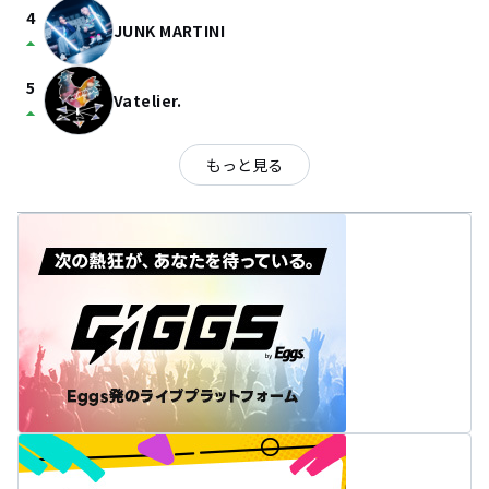
4
JUNK MARTINI
arrow_drop_up
5
Vatelier.
arrow_drop_up
もっと見る