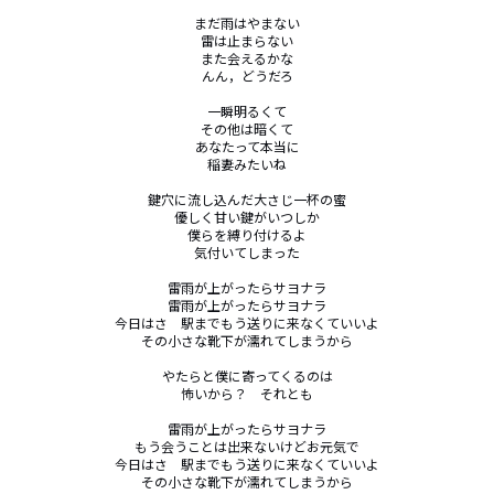
まだ雨はやまない

雷は止まらない

また会えるかな

んん，どうだろ

一瞬明るくて

その他は暗くて

あなたって本当に

稲妻みたいね

鍵穴に流し込んだ大さじ一杯の蜜

優しく甘い鍵がいつしか

僕らを縛り付けるよ

気付いてしまった

雷雨が上がったらサヨナラ

雷雨が上がったらサヨナラ

今日はさ　駅までもう送りに来なくていいよ

その小さな靴下が濡れてしまうから

やたらと僕に寄ってくるのは

怖いから？　それとも

雷雨が上がったらサヨナラ

もう会うことは出来ないけどお元気で

今日はさ　駅までもう送りに来なくていいよ

その小さな靴下が濡れてしまうから