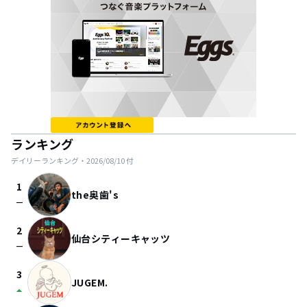
ランキング
デイリーランキング・
2026/08/10
付
1
the奥歯's
check_indeterminate_small
2
仙台シティーキャッツ
check_indeterminate_small
3
JUGEM.
arrow_drop_up