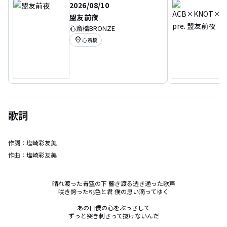
2026/08/10
盟友前夜
心斎橋BRONZE
location_on
心斎橋
歌詞
作詞：
塩崎彩友美
作曲：
塩崎彩友美
晴れ渡った青空の下 響き渡る透き通った歌声

咲き誇った桃色と君 僕の思い滴ってゆく

あの日僕の心をぶっさして

ずっと突き刺さって抜けないんだ
