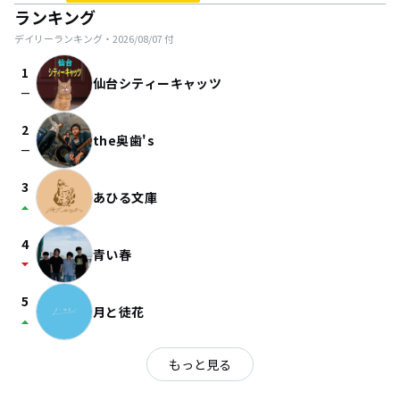
ランキング
デイリーランキング・
2026/08/07
付
1
仙台シティーキャッツ
check_indeterminate_small
2
the奥歯's
check_indeterminate_small
3
あひる文庫
arrow_drop_up
4
青い春
arrow_drop_down
5
月と徒花
arrow_drop_up
もっと見る