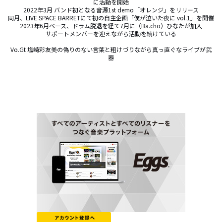
に活動を開始

2022年3月 バンド初となる音源1st demo「オレンジ」をリリース

同月、LIVE SPACE BARRETにて初の自主企画「僕が泣いた夜に vol.1」を開催

2023年6月ベース、ドラム脱退を経て7月に（Ba.cho）ひなたが加入

サポートメンバーを迎えながら活動を続けている

Vo.Gt 塩崎彩友美の偽りのない言葉と粗けづりながら真っ直ぐなライブが武
器