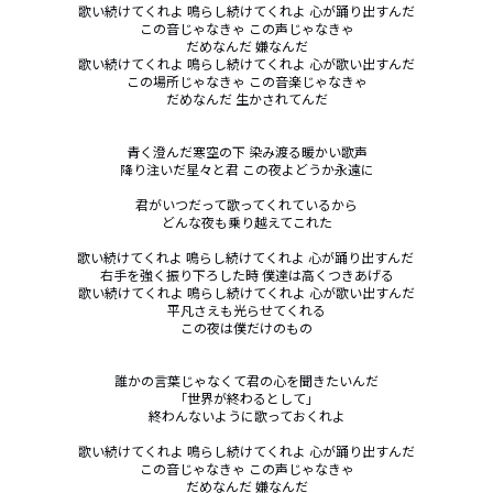
歌い続けてくれよ 鳴らし続けてくれよ 心が踊り出すんだ

この音じゃなきゃ この声じゃなきゃ

だめなんだ 嫌なんだ

歌い続けてくれよ 鳴らし続けてくれよ 心が歌い出すんだ

この場所じゃなきゃ この音楽じゃなきゃ

だめなんだ 生かされてんだ

青く澄んだ寒空の下 染み渡る暖かい歌声

降り注いだ星々と君 この夜よどうか永遠に

君がいつだって歌ってくれているから

どんな夜も乗り越えてこれた

歌い続けてくれよ 鳴らし続けてくれよ 心が踊り出すんだ 

右手を強く振り下ろした時 僕達は高くつきあげる

歌い続けてくれよ 鳴らし続けてくれよ 心が歌い出すんだ

平凡さえも光らせてくれる

この夜は僕だけのもの

誰かの言葉じゃなくて君の心を聞きたいんだ

「世界が終わるとして」

終わんないように歌っておくれよ

歌い続けてくれよ 鳴らし続けてくれよ 心が踊り出すんだ

この音じゃなきゃ この声じゃなきゃ

だめなんだ 嫌なんだ
