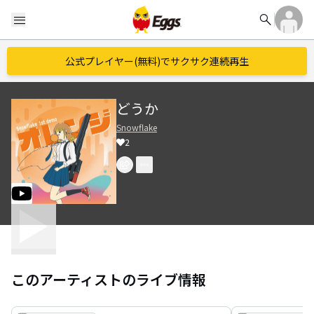
search
menu
公式プレイヤー(無料)でサクサク連続再生
どうか
Snowflake
2
このアーティストのライブ情報