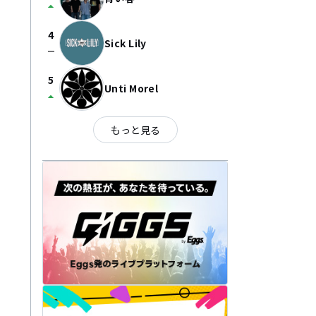
arrow_drop_up
4
Sick Lily
check_indeterminate_small
5
Unti Morel
arrow_drop_up
もっと見る