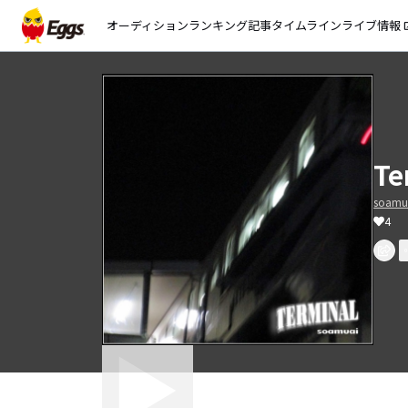
オーディション
ランキング
記事
タイムライン
ライブ情報
open_
Te
soamu
4