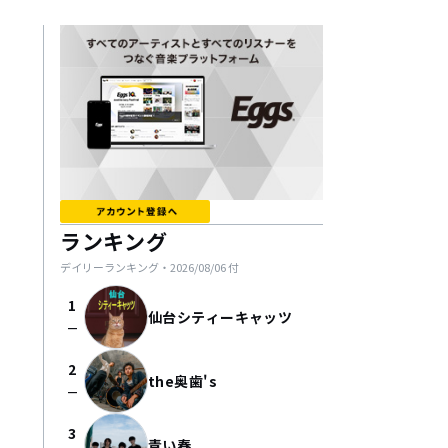
ランキング
デイリーランキング・
2026/08/06
付
1
仙台シティーキャッツ
check_indeterminate_small
2
the奥歯's
check_indeterminate_small
3
青い春