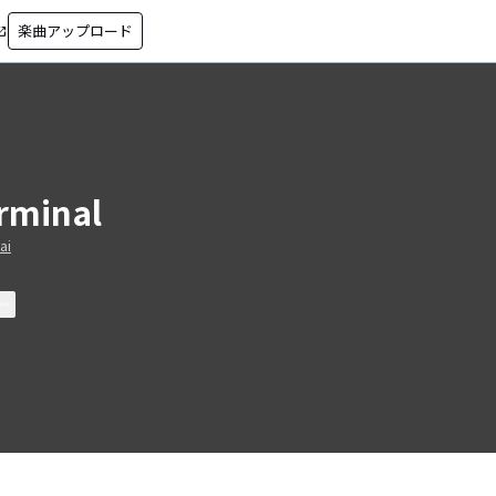
楽曲アップロード
in_new
rminal
ai