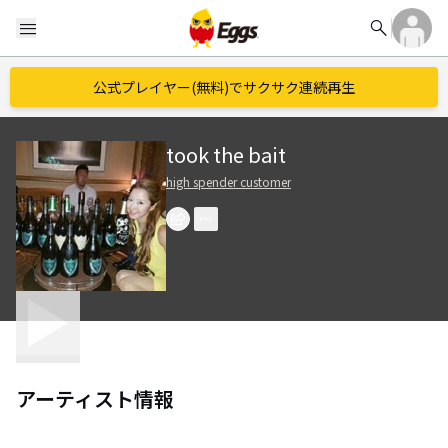
search
menu
公式プレイヤー(無料)でサクサク連続再生
took the bait
high spender customer
アーティスト情報