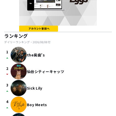
ランキング
デイリーランキング・
2026/08/08
付
1
the奥歯's
arrow_drop_up
2
仙台シティーキャッツ
arrow_drop_down
3
Sick Lily
arrow_drop_up
4
Boy Meets
arrow_drop_up