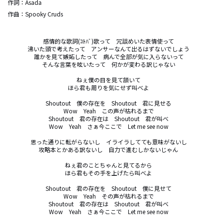
作詞：
Asada
作曲：
Spooky Cruds
感情的な歌詞(ｺﾄﾊﾞ)歌って　冗談めいた表情使って

沸いた頭で考えたって　アンサーなんて出るはずないでしょう

誰かを見て嫉妬したって　病んで全部が気に入らないって

そんな言葉を呟いたって　何かが変わる訳じゃない

ねぇ僕の目を見て頷いて

ほら君も周りを気にせず叫べよ

Shoutout　僕の存在を　Shoutout　君に見せる

Wow　Yeah　この声が枯れるまで

Shoutout　君の存在は　Shoutout　君が叫べ

Wow　Yeah　さぁ今ここで　Let me see now

思った通りに転がらないし　イライラしてても意味がないし

攻略本とかある訳ないし　自力で進むしかないじゃん

ねぇ君のことちゃんと見てるから

ほら君もその手を上げたら叫べよ

Shoutout　君の存在を　Shoutout　僕に見せて

Wow　Yeah　その声が枯れるまで

Shoutout　君の存在は　Shoutout　君が叫べ

Wow　Yeah　さぁ今ここで　Let me see now
