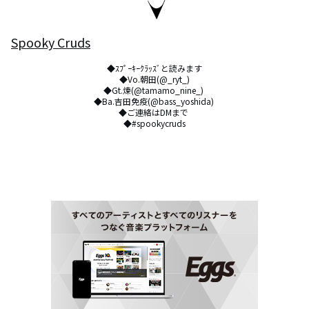
Spooky Cruds
◆ｽﾌﾟｰｷｰｸﾗｯｽﾞと読みます

◆Vo.朝田(@_ryt_)

◆Gt.煉(@tamamo_nine_) 

◆Ba.吉田免疫(@bass_yoshida) 

◆ご連絡はDMまで 

◆#spookycruds