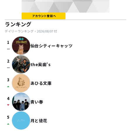
ランキング
デイリーランキング・
2026/08/07
付
1
仙台シティーキャッツ
check_indeterminate_small
2
the奥歯's
check_indeterminate_small
3
あひる文庫
arrow_drop_up
4
青い春
arrow_drop_down
5
月と徒花
arrow_drop_up