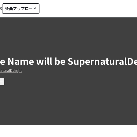
楽曲アップロード
in_new
e Name will be SupernaturalDe
aturalDelight