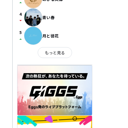
arrow_drop_up
4
青い春
arrow_drop_down
5
月と徒花
arrow_drop_up
もっと見る