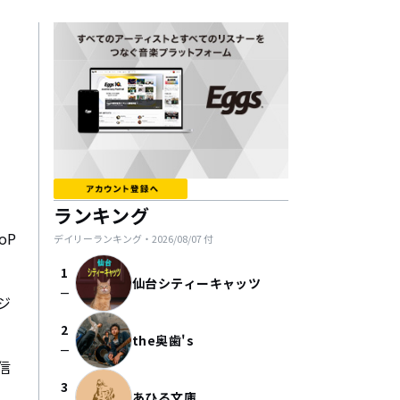
ランキング
oP
デイリーランキング・
2026/08/07
付
1
仙台シティーキャッツ
check_indeterminate_small
ジ
2
the奥歯's
check_indeterminate_small
信
3
あひる文庫