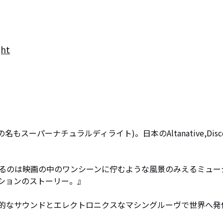
ght
elight(その名もスーパーナチュラルディライト)。日本のAltanative,Disc
るのは映画の中のワンシーンに佇むような風景のみえるミュー
ションのストーリー。』

的なサウンドとエレクトロニクスなマシングルーヴで世界へ発