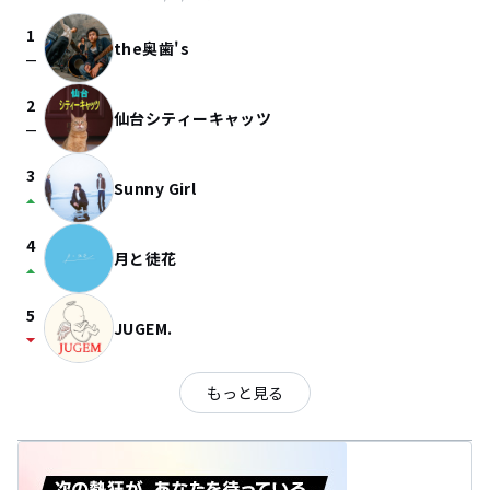
1
the奥歯's
check_indeterminate_small
2
仙台シティーキャッツ
check_indeterminate_small
3
Sunny Girl
arrow_drop_up
4
月と徒花
arrow_drop_up
5
JUGEM.
arrow_drop_down
もっと見る