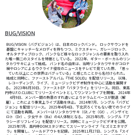
BUG/VISION
BUG/VISION（バグビジョン）は、日本のロックバンド。 ロックサウンドを
基盤にキャッチーなメロディを持ちつつ、ミクスチャー、ガレージロック、
オルタナティブロック、パンクなど様々なロックジャンルの要素を取り入れ
た唯一無二のスタイルを特徴としている。 2022年、ギター・ボーカルのリン
タカワサキによって結成。 バンド名の由来は、当時リンタカワサキがコロナ
禍やロシアによるウクライナ侵攻のニュースをテレビで見ていた際、「思っ
ていた以上にこの世界はバグっている」と感じたことから名付けられた。

結成と同時に、ファーストアルバム『THE SOLID』を配信リリース。 以降、
レコーディング、ライブ、ミュージックビデオ制作を中心に活動を展開す
る。 2023年6月30日、ファーストEP『バタフライ』をリリース。同日、東高
円寺U.F.O.CLUBにてリリースイベントとしてワンマンライブを開催。 2024年
4月9日、メンバー間の熱意のすれ違いによりドラムとベースが脱退（解
雇）。これにより事実上ライブ活動を休止。 2024年7月、シングル『バグビ
ジョン』を配信リリース。 2025年4月4日、下北沢ろくでもない夜でのライブ
にて活動を再開。 メンバーはリンタカワサキ（Gt.ノセ（Gt）、バンザイヒ
ロト（Dr）、少女サホ（Ba）の4人体制となる。 2025年5月、シングル『プ
ラシーボリフレイン』を配信リリース。同時にミュージックビデオを公開。 
2025年7月、高円寺DOMスタジオにてスリーマンライブ「ヒズミエネマグ
ラ」を開催し、ソールドアウトを記録。 2025年11月27日、シングル『スイ