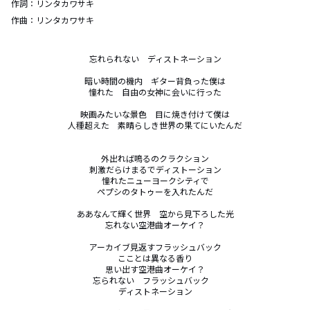
作詞：
リンタカワサキ
作曲：
リンタカワサキ
忘れられない　ディストネーション

暗い時間の機内　ギター背負った僕は

憧れた　自由の女神に会いに行った

映画みたいな景色　目に焼き付けて僕は

人種超えた　素晴らしき世界の果てにいたんだ

外出れば鳴るのクラクション

刺激だらけまるでディストーション

憧れたニューヨークシティで

ペプシのタトゥーを入れたんだ

ああなんて輝く世界　空から見下ろした光

忘れない空港曲オーケイ？

アーカイブ見返すフラッシュバック

こことは異なる香り

思い出す空港曲オーケイ？

忘られない　フラッシュバック　

ディストネーション
