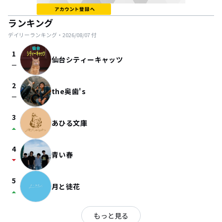
ランキング
デイリーランキング・
2026/08/07
付
1
仙台シティーキャッツ
check_indeterminate_small
2
the奥歯's
check_indeterminate_small
3
あひる文庫
arrow_drop_up
4
青い春
arrow_drop_down
5
月と徒花
arrow_drop_up
もっと見る