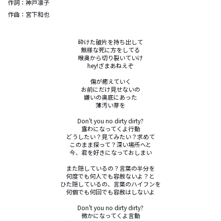
作詞：
神戸凛子
作曲：
宮下和也
砕けた破片を持ち出して

無様な死に方をしてる

喉奥から切り裂いていけ

hey!ざまあねえぞ

傷が癒えていく

お前にだけ見せないの

嫌いの奥底にあった

薄汚い芽を

Don't you no dirty dirty?

露わになってくよ行動

どうしたい？見てみたい？求めて

このまま探って？深い場所へと

今、君を好きになっておしまい

また隠しているの？言葉の半分を

何度でも何人でも容赦ないよ？と

ひた隠しているの、言葉のハイフンを

何個でも何回でも容赦はしないよ

Don't you no dirty dirty?

微かになってくよ言動
