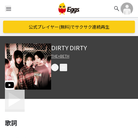
search
menu
公式プレイヤー(無料)でサクサク連続再生
DIRTY DIRTY
THE+BETH
歌詞