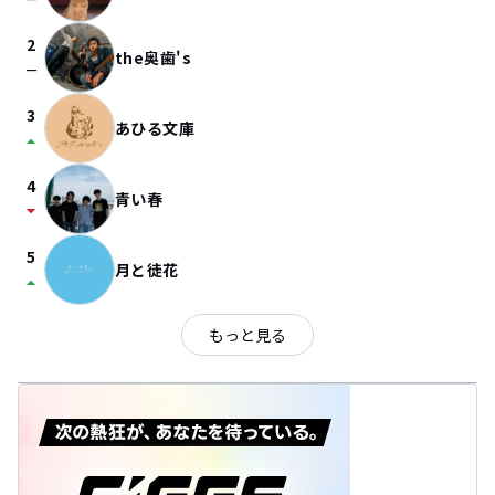
check_indeterminate_small
2
the奥歯's
check_indeterminate_small
3
あひる文庫
arrow_drop_up
4
青い春
arrow_drop_down
5
月と徒花
arrow_drop_up
もっと見る