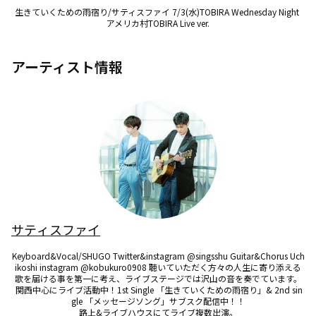
生きていくための雨宿り/サティスファイ 7/3(水)TOBIRA Wednesday Night 
アメリカ村TOBIRA Live ver.
アーティスト情報
サティスファイ
Keyboard&Vocal/SHUGO Twitter&instagram @singsshu Guitar&Chorus Uch
ikoshi instagram @kobukuro0908 聴いていただく方々の人生に寄り添える
歌を届ける事を第一に考え、ライブステージでは沢山の音を奏でています。

 関西中心にライブ活動中！1st Single 「生きていくための雨宿り」& 2nd sin
gle 「メッセージソング」サブスク配信中！！

路上&ライブハウスにてライブ複数出演。
