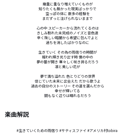
幾重に重なり増えていくものが

知りたくも無かった現実ばっかりで

空っぽの体に 数多の経験を

まだずっと注げられないままで

心の中 スピーカーから流れてくるのは

きしみ割れた未完成のノイズと音色達

辛く険しい暗闇から希望に包んでよと

過ちを消したばかりなのに

生きていく その為の雨宿りの時間が

報われ輝き光り出す時 僕の中の

夢の蕾が開き 華々しく咲き誇るだろう

凛と美しい花が

夢で満ち溢れた 色とりどりの世界

信じていた未来に出会えた だから歌うよ

過去の自分のストーリー その道を選んだから

幸せが輝いてる

間もなく辺りは晴れるだろう
楽曲解説
#生きていくための雨宿り #サティスファイ #アメリカ村tobira 
