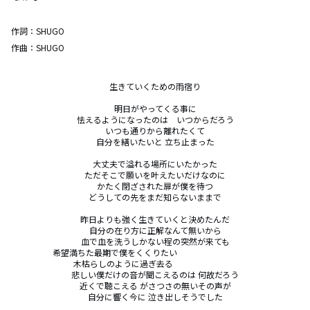
作詞：
SHUGO
作曲：
SHUGO
生きていくための雨宿り

明日がやってくる事に

怯えるようになったのは　いつからだろう

いつも通りから離れたくて

自分を繕いたいと 立ち止まった

大丈夫で溢れる場所にいたかった

ただそこで願いを叶えたいだけなのに

かたく閉ざされた扉が僕を待つ

どうしての先をまだ知らないままで

昨日よりも強く生きていくと決めたんだ

自分の在り方に正解なんて無いから

血で血を洗うしかない程の突然が来ても

希望満ちた最期で僕をくくりたい                               　　

木枯らしのように過ぎ去る                               

悲しい僕だけの音が聞こえるのは 何故だろう

近くで聴こえる がさつさの無いその声が

自分に響く今に 泣き出しそうでした
