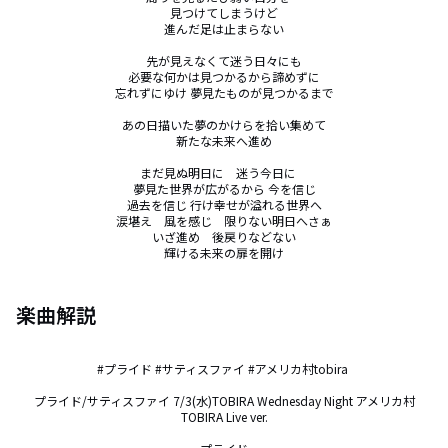
見つけてしまうけど

進んだ足は止まらない

先が見えなくて迷う日々にも

必要な何かは見つかるから諦めずに

忘れずにゆけ 夢見たものが見つかるまで

あの日描いた夢のかけらを拾い集めて

新たな未来へ進め

まだ見ぬ明日に　迷う今日に　

夢見た世界が広がるから 今を信じ

過去を信じ 行け幸せが溢れる世界へ

涙堪え　風を感じ　限りない明日へさぁ

いざ進め　後戻りなどない

輝ける未来の扉を開け
楽曲解説
#プライド #サティスファイ #アメリカ村tobira 

プライド/サティスファイ 7/3(水)TOBIRA Wednesday Night アメリカ村
TOBIRA Live ver.
