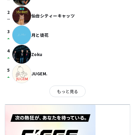
check_indeterminate_small
2
仙台シティーキャッツ
check_indeterminate_small
3
月と徒花
arrow_drop_up
4
Zoku
arrow_drop_up
5
JUGEM.
arrow_drop_up
もっと見る