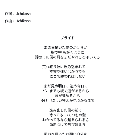
作詞：
Uchikoshi
作曲：
Uchikoshi
プライド

あの日描いた夢のかけらが　

胸の中 もがくように

諦めてた僕の肩をまだやれると叩いてる

荒れ狂う波に飲み込まれて　　

不安や迷いばかりでも

ここで終われはしない

まだ見ぬ明日に 迷う今日に　

どこまでも続く道があるから　

まだ進めるから

ゆけ　欲しい答えが見つかるまで

進み出した僕の前に　

待ってる いくつもの壁

わかってるなら超えられるさ　

助走つけて飛び越えろ

周りを見るたび弱い自分を　
