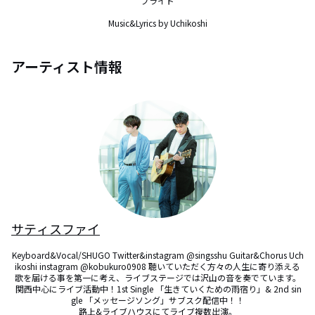
プライド

Music&Lyrics by Uchikoshi
アーティスト情報
サティスファイ
Keyboard&Vocal/SHUGO Twitter&instagram @singsshu Guitar&Chorus Uch
ikoshi instagram @kobukuro0908 聴いていただく方々の人生に寄り添える
歌を届ける事を第一に考え、ライブステージでは沢山の音を奏でています。

 関西中心にライブ活動中！1st Single 「生きていくための雨宿り」& 2nd sin
gle 「メッセージソング」サブスク配信中！！

路上&ライブハウスにてライブ複数出演。
