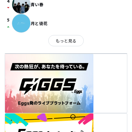
4
青い春
arrow_drop_down
5
月と徒花
arrow_drop_up
もっと見る