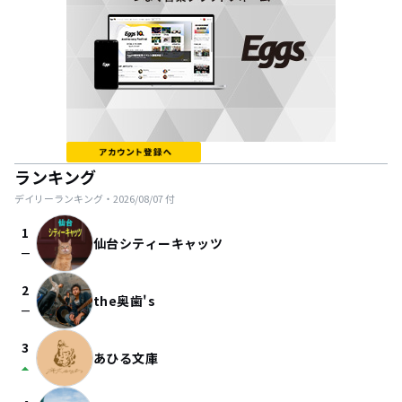
ランキング
デイリーランキング・
2026/08/07
付
1
仙台シティーキャッツ
check_indeterminate_small
2
the奥歯's
check_indeterminate_small
3
あひる文庫
arrow_drop_up