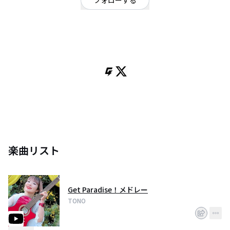
フォローする
東京都
シンガーソングライター
/
ロック
/
クラシック
ロック歌手。トノです。from弘前city 。
ギター弾き語り、アコースティックユニット『TONO with THEグレート
KKs』、『TORI-NO』で活動中。
GEERA (Gt.Vo), 1000000$boyz (Gt.cho), BYE BYE NEWYORK(Gt.Vo)
ex.BAALBECK(Ba.Cho)なども。
楽曲リスト
Get Paradise！メドレー
TONO