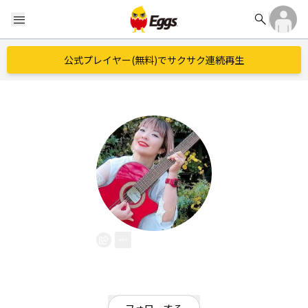
search
menu
公式プレイヤー(無料)でサクサク連続再生
TONO
EggsID：
TONOtokyo
1
フォロワー