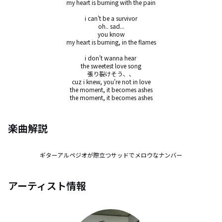
my heart is burning with the pain

i can't be a survivor

oh.. sad...

you know

my heart is burning, in the flames

i don't wanna hear 

the sweetest love song

張り裂けそう、、

cuz i knew, you're not in love

the moment, it becomes ashes

the moment, it becomes ashes
楽曲解説
ギターアルペジオが際立つサッドでメロウなナンバー
アーティスト情報