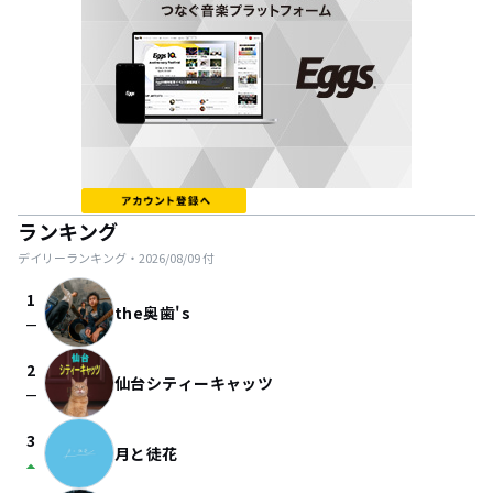
ランキング
デイリーランキング・
2026/08/09
付
1
the奥歯's
check_indeterminate_small
2
仙台シティーキャッツ
check_indeterminate_small
3
月と徒花
arrow_drop_up