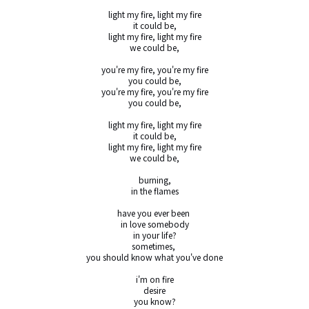
light my fire, light my fire

it could be,

light my fire, light my fire

we could be,

you're my fire, you're my fire

you could be,

you're my fire, you're my fire

you could be,

light my fire, light my fire

it could be,

light my fire, light my fire

we could be,

burning,

in the flames

have you ever been 

in love somebody

in your life?

sometimes, 

you should know what you've done

i'm on fire

desire

you know?
