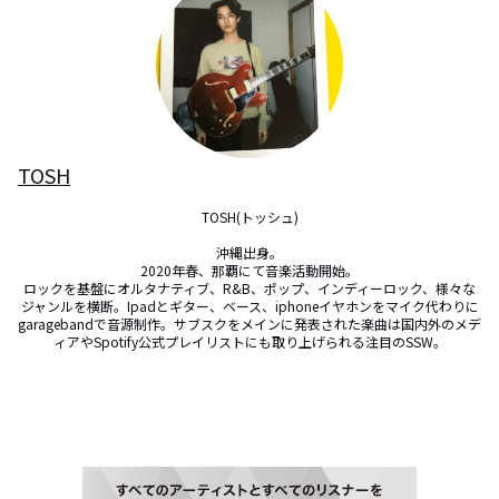
TOSH
TOSH(トッシュ)

沖縄出身。

2020年春、那覇にて音楽活動開始。

ロックを基盤にオルタナティブ、R&B、ポップ、インディーロック、様々な
ジャンルを横断。Ipadとギター、ベース、iphoneイヤホンをマイク代わりに
garagebandで音源制作。サブスクをメインに発表された楽曲は国内外のメデ
ィアやSpotify公式プレイリストにも取り上げられる注目のSSW。