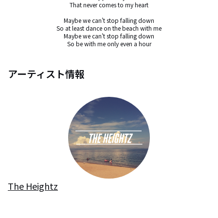
That never comes to my heart

Maybe we can't stop falling down

So at least dance on the beach with me

Maybe we can't stop falling down

So be with me only even a hour
アーティスト情報
The Heightz