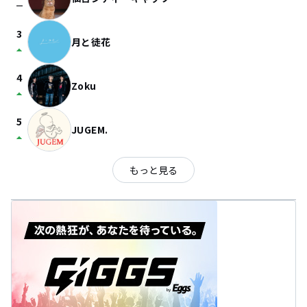
check_indeterminate_small
3
月と徒花
arrow_drop_up
4
Zoku
arrow_drop_up
5
JUGEM.
arrow_drop_up
もっと見る