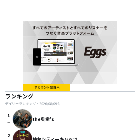
ランキング
デイリーランキング・
2026/08/09
付
1
the奥歯's
check_indeterminate_small
2
仙台シティーキャッツ