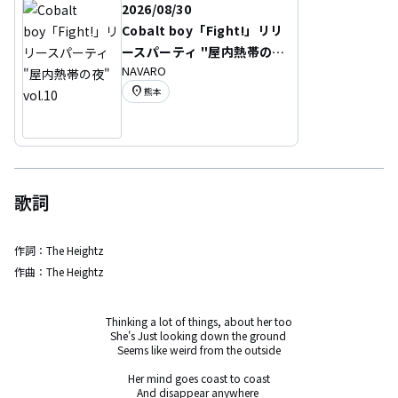
2026/08/30
Cobalt boy「Fight!」リリ
ースパーティ "屋内熱帯の
NAVARO
夜" vol.10
location_on
熊本
歌詞
作詞：
The Heightz
作曲：
The Heightz
Thinking a lot of things, about her too

She's Just looking down the ground 

Seems like weird from the outside

Her mind goes coast to coast

And disappear anywhere 
