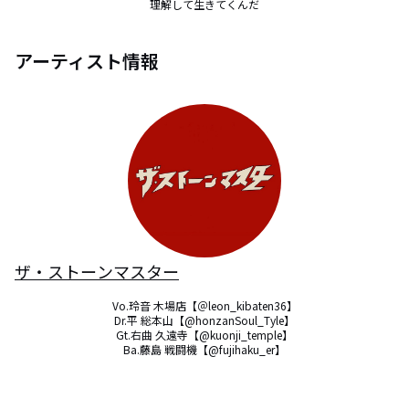
理解して生きてくんだ
アーティスト情報
ザ・ストーンマスター
Vo.玲音 木場店【＠leon_kibaten36】

Dr.平 総本山【@honzanSoul_Tyle】

Gt.右曲 久遠寺【@kuonji_temple】

Ba.藤島 戦闘機【@fujihaku_er】