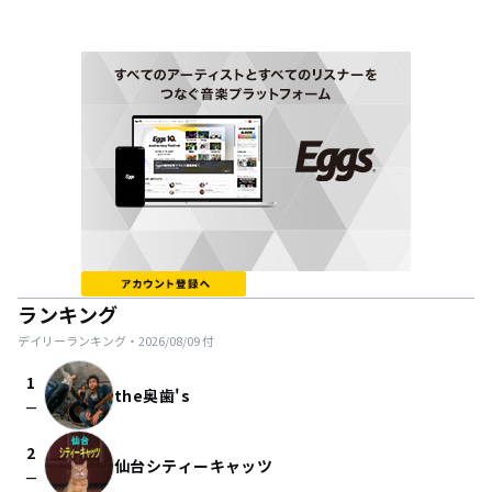
ランキング
デイリーランキング・
2026/08/09
付
1
the奥歯's
check_indeterminate_small
2
仙台シティーキャッツ
check_indeterminate_small