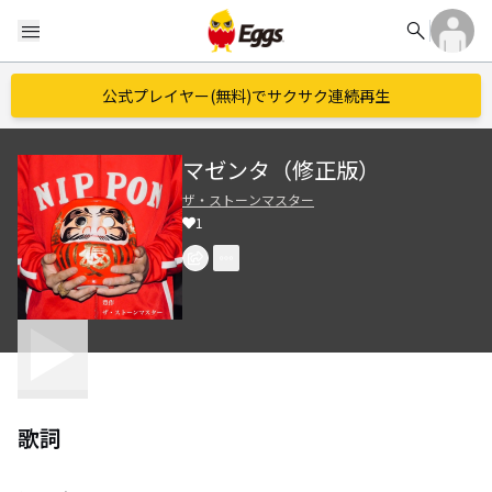
search
menu
公式プレイヤー(無料)でサクサク連続再生
マゼンタ（修正版）
ザ・ストーンマスター
1
歌詞