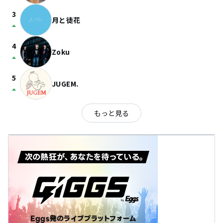
3
月と徒花
arrow_drop_up
4
Zoku
arrow_drop_up
5
JUGEM.
arrow_drop_up
もっと見る