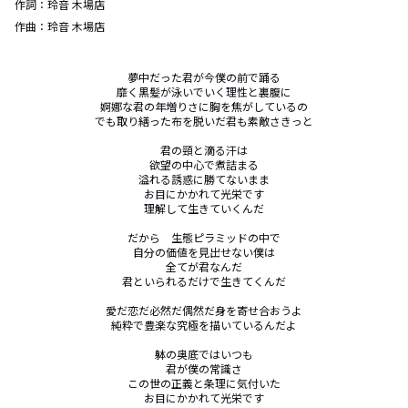
作詞：
玲音 木場店
作曲：
玲音 木場店
夢中だった君が今僕の前で踊る

靡く黒髪が泳いでいく理性と裏腹に

婀娜な君の年増りさに胸を焦がしているの

でも取り繕った布を脱いだ君も素敵さきっと

君の頸と滴る汗は

欲望の中心で煮詰まる

溢れる誘惑に勝てないまま

お目にかかれて光栄です

理解して生きていくんだ

だから　生態ピラミッドの中で

自分の価値を見出せない僕は

全てが君なんだ

君といられるだけで生きてくんだ

愛だ恋だ必然だ偶然だ身を寄せ合おうよ

純粋で豊楽な究極を描いているんだよ

躰の奥底ではいつも

君が僕の常識さ

この世の正義と条理に気付いた

お目にかかれて光栄です
