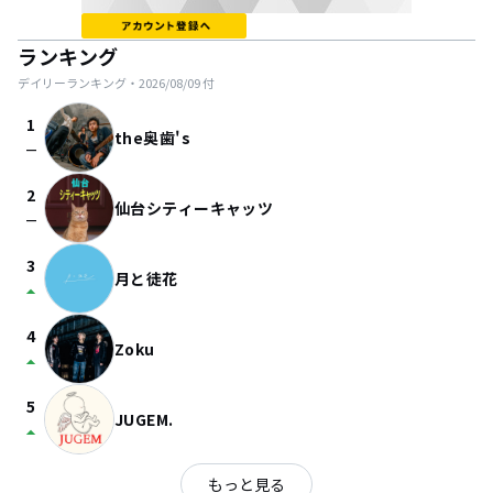
ランキング
デイリーランキング・
2026/08/09
付
1
the奥歯's
check_indeterminate_small
2
仙台シティーキャッツ
check_indeterminate_small
3
月と徒花
arrow_drop_up
4
Zoku
arrow_drop_up
5
JUGEM.
arrow_drop_up
もっと見る