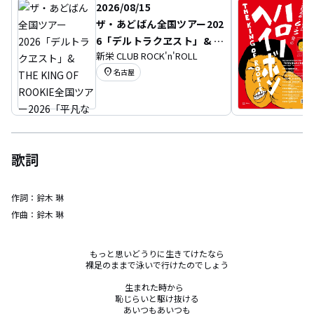
2026/08/15
ザ・あどばん全国ツアー202
6「デルトラクヱスト」& T
新栄 CLUB ROCK'n'ROLL
HE KING OF ROOKIE全国ツ
location_on
名古屋
アー2026「平凡な僕らのイ
カれた夜」
歌詞
作詞：
鈴木 琳
作曲：
鈴木 琳
もっと思いどうりに生きてけたなら

裸足のままで泳いで行けたのでしょう

生まれた時から   

恥じらいと駆け抜ける

あいつもあいつも
