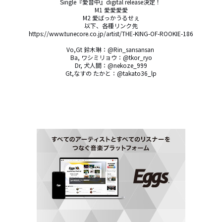
Single『愛音中』digital release決定！ 

M1 愛愛愛愛

M2 愛ばっかうるせぇ

以下、各種リンク先

https://www.tunecore.co.jp/artist/THE-KING-OF-ROOKIE-186

Vo,Gt 鈴木琳：@Rin_sansansan 

Ba, ワシミリョウ：@tkor_ryo

Dr, 犬人間：@nekoze_999

Gt,なすの たかと：@takato36_lp