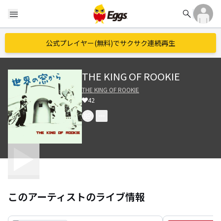
search
menu
公式プレイヤー(無料)でサクサク連続再生
THE KING OF ROOKIE
THE KING OF ROOKIE
42
このアーティストのライブ情報