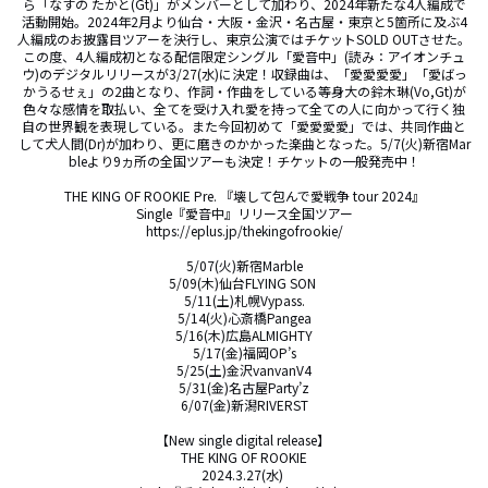
ら「なすの たかと(Gt)」がメンバーとして加わり、2024年新たな4人編成で
活動開始。2024年2月より仙台・大阪・金沢・名古屋・東京と5箇所に及ぶ4
人編成のお披露目ツアーを決行し、東京公演ではチケットSOLD OUTさせた。
この度、4人編成初となる配信限定シングル「愛音中」(読み：アイオンチュ
ウ)のデジタルリリースが3/27(水)に決定！収録曲は、「愛愛愛愛」「愛ばっ
かうるせぇ」の2曲となり、作詞・作曲をしている等身大の鈴木琳(Vo,Gt)が
色々な感情を取払い、全てを受け入れ愛を持って全ての人に向かって行く独
自の世界観を表現している。また今回初めて「愛愛愛愛」では、共同作曲と
して犬人間(Dr)が加わり、更に磨きのかかった楽曲となった。5/7(火)新宿Mar
bleより9ヵ所の全国ツアーも決定！チケットの一般発売中！

THE KING OF ROOKIE Pre. 『壊して包んで愛戦争 tour 2024』

Single『愛音中』リリース全国ツアー

https://eplus.jp/thekingofrookie/

5/07(火)新宿Marble

5/09(木)仙台FLYING SON 

5/11(土)札幌Vypass.

5/14(火)心斎橋Pangea

5/16(木)広島ALMIGHTY

5/17(金)福岡OP’s

5/25(土)金沢vanvanV4

5/31(金)名古屋Party’z

6/07(金)新潟RIVERST

【New single digital release】 

THE KING OF ROOKIE

2024.3.27(水) 
