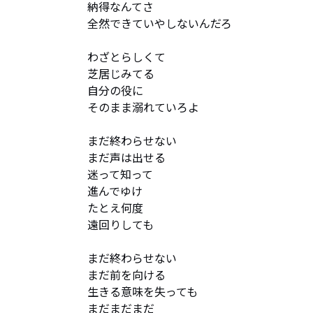
納得なんてさ

全然できていやしないんだろ

わざとらしくて

芝居じみてる

自分の役に

そのまま溺れていろよ

まだ終わらせない

まだ声は出せる

迷って知って

進んでゆけ

たとえ何度

遠回りしても

まだ終わらせない

まだ前を向ける

生きる意味を失っても

まだまだまだ
