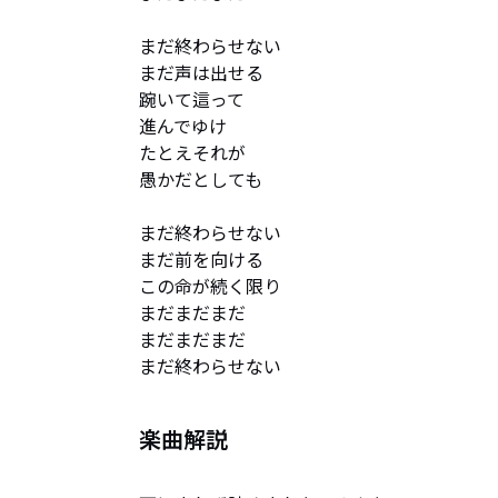
まだ終わらせない

まだ声は出せる

踠いて這って

進んでゆけ

たとえそれが

愚かだとしても

まだ終わらせない

まだ前を向ける

この命が続く限り

まだまだまだ

まだまだまだ

まだ終わらせない
楽曲解説