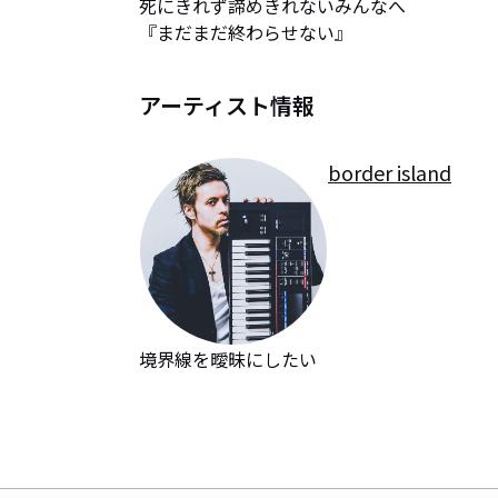
死にきれず諦めきれないみんなへ

『まだまだ終わらせない』
アーティスト情報
border island
境界線を曖昧にしたい