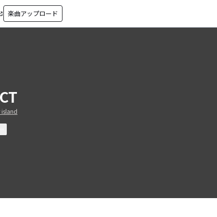
楽曲アップロード
in_new
CT
 island