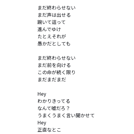
まだ終わらせない

まだ声は出せる

踠いて這って

進んでゆけ

たとえそれが

愚かだとしても

まだ終わらせない

まだ前を向ける

この命が続く限り

まだまだまだ

Hey

わかりきってる

なんて嘘だろ？

うまくうまく言い聞かせて

Hey

正直なとこ
