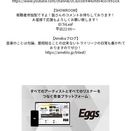
https://www.youtube.com/channel/UCsUcob94Hu9dV4coTR91icA

【SHOWROOM】

視聴者参加型ですよ！皆さんのコメントお待ちしております！

お星様で応援もよろしくお願い致します！

ID:TriLeaf

平日22:00〜

【Amebaブログ】

音楽のことは勿論、普段知ることの出来ないトライリーフの日常も書かれて
おりますのでぜひ！

https://ameblo.jp/trileaf/