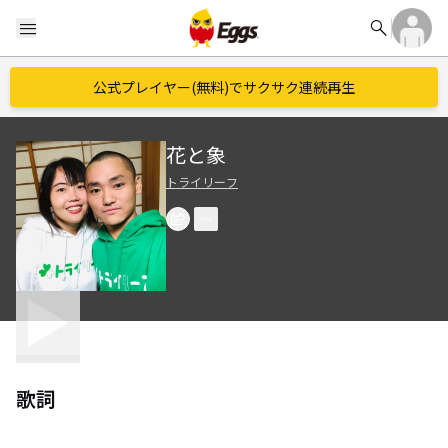
search
menu
公式プレイヤー(無料)でサクサク連続再生
花と象
トライリーフ
歌詞