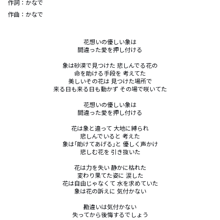
作詞：
かなで
作曲：
かなで
花想いの優しい象は

間違った愛を押し付ける

象は砂漠で見つけた 悲しんでる花の

命を助ける手段を 考えてた

美しいその花は 見つけた場所で

来る日も来る日も動かず その場で咲いてた

花想いの優しい象は

間違った愛を押し付ける

花は象と違って 大地に縛られ

悲しんでいると 考えた

象は｢助けてあげる｣と 優しく声かけ

悲しむ花を 引き抜いた

花は力を失い 静かに枯れた

変わり果てた姿に 涙した

花は自由じゃなくて 水を求めていた

象は花の訴えに 気付かない

勘違いは気付かない

失ってから後悔するでしょう
