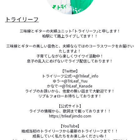
トライリーフ
三味線とギターの夫婦ユニット｢トライリーフ｣と申します！

柏駅にて路上ライブしてます！！

三味線とギターの美しい音色と、夫婦ならではのコーラスワークをお届けい
たしますよ！

子育てしながら楽しくワイワイ活動中！

息子の乱入にめげないでライブ配信しております！

【Twitter】

トライリーフ公式→@Trileaf_info

ゆう→@TriLeaf_Yuu

かなで→@TriLeaf_Kanade 

ライブのお誘いから、他愛の無い話まで大歓迎です！

リプ＆フォローお待ちしております！

【公式サイト】

ライブの情報から、歌詞まで載っております！！

https://trileaf.jimdo.com

【YouTube】

結成当初のトライリーフから最新のトライリーフまで！！

成長していく私たちをお楽しみくださいね！
