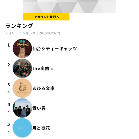
ランキング
デイリーランキング・
2026/08/07
付
1
仙台シティーキャッツ
check_indeterminate_small
2
the奥歯's
check_indeterminate_small
3
あひる文庫
arrow_drop_up
4
青い春
arrow_drop_down
5
月と徒花
arrow_drop_up