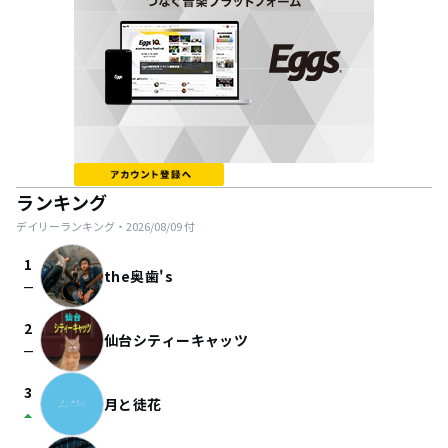
ランキング
デイリーランキング・
2026/08/09
付
1
the奥歯's
check_indeterminate_small
2
仙台シティーキャッツ
check_indeterminate_small
3
月と徒花
arrow_drop_up