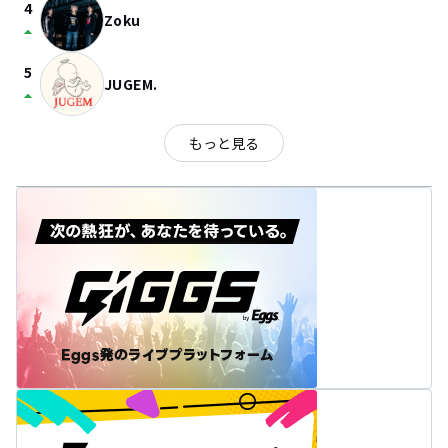
4
Zoku
arrow_drop_up
5
JUGEM.
arrow_drop_up
もっと見る