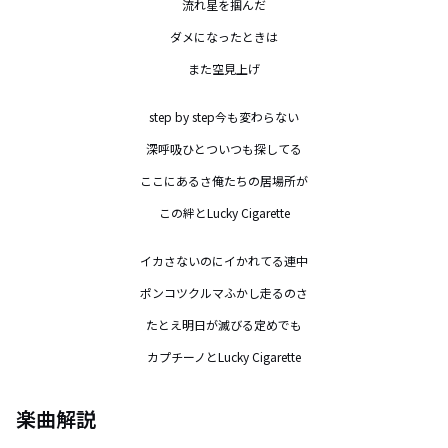
流れ星を掴んだ

ダメになったときは

また空見上げ

step by step今も変わらない

深呼吸ひとついつも探してる

ここにあるさ俺たちの居場所が

この絆とLucky Cigarette

イカさないのにイかれてる連中

ポンコツクルマふかし走るのさ

たとえ明日が滅びる定めでも

カプチーノとLucky Cigarette
楽曲解説