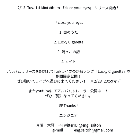
2/13  Tusk 1st.Mini Aibum 「close your eyes」 リリース開始！

　「close your eyes」

1. 白のうた

2. Lucky Cigarette

3. 隅っこの詩

4. カイト

アルバムリリースを記念してTuskライブの定番ソング「Lucky Cigarette」を
期間限定公開！

ぜひ聴いてライブへ遊びに来てください！　※2/28  23:59マデ

またyoutubeにてアルバムトレーラー公開中！！

ぜひご覧になってください。

SPThanks!!!

エンジニア

斉藤　大輝　→Twitter ID @eng_saitoh

                               g-mail            eng.saitoh@gmail.com
