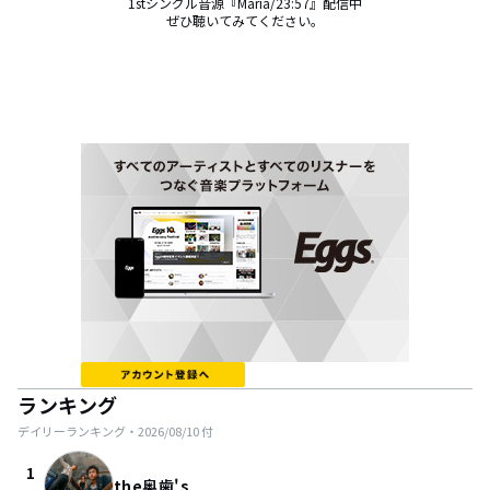
1stシングル音源『Maria/23:57』配信中

ぜひ聴いてみてください。
ランキング
デイリーランキング・
2026/08/10
付
1
the奥歯's