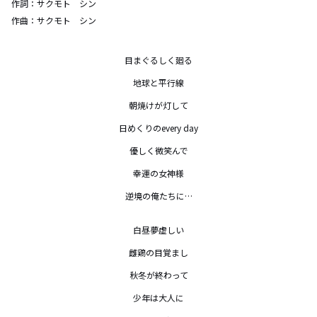
作詞：
サクモト シン
作曲：
サクモト シン
目まぐるしく廻る

地球と平行線

朝焼けが灯して

日めくりのevery day

優しく微笑んで

幸運の女神様

逆境の俺たちに…

白昼夢虚しい

雌鶏の目覚まし

秋冬が終わって

少年は大人に
