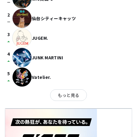
check_indeterminate_small
2
仙台シティーキャッツ
check_indeterminate_small
3
JUGEM.
arrow_drop_up
4
JUNK MARTINI
arrow_drop_up
5
Vatelier.
arrow_drop_up
もっと見る