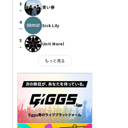
3
青い春
arrow_drop_up
4
Sick Lily
check_indeterminate_small
5
Unti Morel
arrow_drop_up
もっと見る