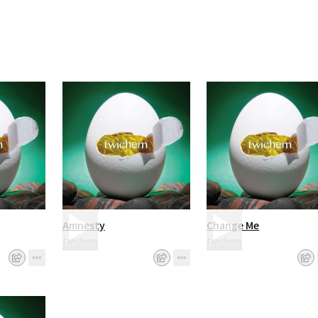
Amnesty
Change Me
twichem
twichem