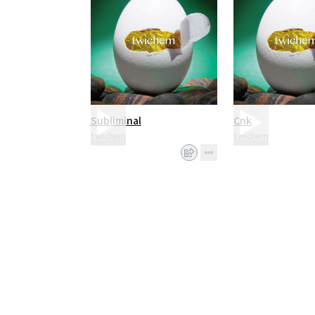
Subliminal
Cnk
twichem
twichem