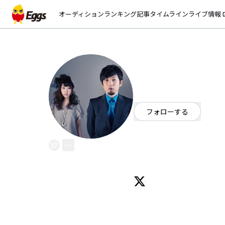
オーディション
ランキング
記事
タイムライン
ライブ情報
open_
twichem
EggsID：
Twichem
12
フォロワー
フォローする
東京都
OFFICIAL WEBSITE
2012年東京にて結成、都内を中
2013年10月、6曲入り1stミニア
同月に渋谷guiltyにてレコ発イベ
その後もGt. Ba.をサポート
UKサウンドを基調としながらも
UKロック+歌謡曲を90年代グラ
その語りかけるようなシルキーヴ