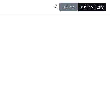
search
ログイン
アカウント登録
活動を展開。
トとしての表現力。ライブ中に垣間見せるとぼけたキャラとは裏腹に、