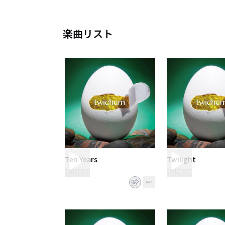
楽曲リスト
Ten Years
Twilight
twichem
twichem