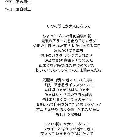
作詞：
落合樹生
作曲：
落合樹生
いつの間にか大人になって

ちょっとダルい朝 何度寝の朝　

最後のアラームを止めてもカラダ

労働の拒否 きれた薬 キレかかってる毎日　

決めかけてる毎日

冷凍のパスタ レンジに入れたら　

適当な鼻歌 意味不明で笑えた

止まらない時間 また見つめていた　

乾いてないシャツをそのまま着込んだら

問題は山積み 増えていく仕事に

「彩」できるライフスタイルに

君は君のまま 私は私のまま　

唾をはいた少年の正当な証言

空はまだ青く見えてるのかい？　

胸をはって自分を好きだと言えるかい？

本当の気持ち 増える薬　忘れたい毎日 

壊れそうな毎日

いつの間にか大人になって　

ツライことばかりが増えてきて

苛立って 泣きそうで 逃げたくて　
