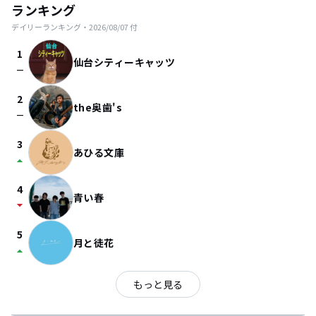
ランキング
デイリーランキング・
2026/08/07
付
1
仙台シティーキャッツ
check_indeterminate_small
2
the奥歯's
check_indeterminate_small
3
あひる文庫
arrow_drop_up
4
青い春
arrow_drop_down
5
月と徒花
arrow_drop_up
もっと見る