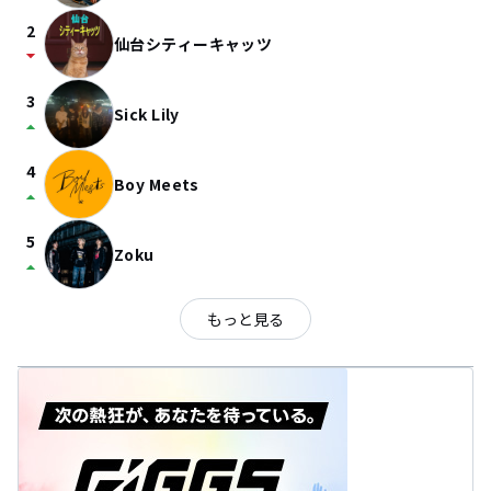
2
仙台シティーキャッツ
arrow_drop_down
3
Sick Lily
arrow_drop_up
4
Boy Meets
arrow_drop_up
5
Zoku
arrow_drop_up
もっと見る