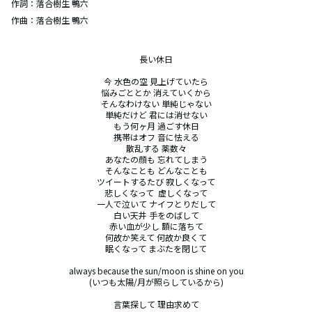
作詞：
落合樹生 鴨六
作曲：
落合樹生 鴨六
長い休日

今 水色の空 見上げていたら

悩みごととか 消えていくから

そんなわけない 単純じゃない

単純だけど 君には消せない

もう何ヶ月 過ごす休日

携帯はオフ 音に怯える

散乱する 薬数々

あなたの顔も 忘れてしまう

そんなことも どんなことも

ツイートするたび 寂しくなって

悲しくなって  虚しくなって

一人で泣いて ナイフとりだして

白い天井 手をのばして

赤い血が少し 額に落ちて

何故か笑えて 何故か良くて

眠くなって まぶたを閉じて

always because the sun/moon is shine on you

(いつも太陽/月が照らしているから)

言葉探して 理由求めて
