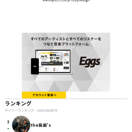
ランキング
デイリーランキング・
2026/08/08
付
1
the奥歯's
arrow_drop_up