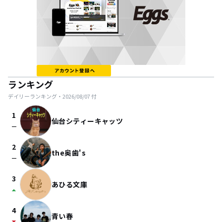
ランキング
デイリーランキング・
2026/08/07
付
1
仙台シティーキャッツ
check_indeterminate_small
2
the奥歯's
check_indeterminate_small
3
あひる文庫
arrow_drop_up
4
青い春