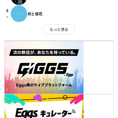
arrow_drop_down
5
月と徒花
arrow_drop_up
もっと見る