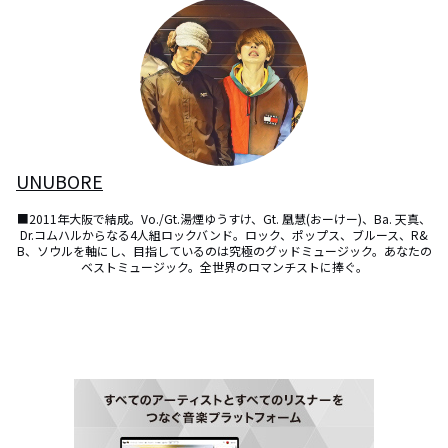
UNUBORE
■2011年大阪で結成。Vo./Gt.湯煙ゆうすけ、Gt. 凰慧(おーけー)、Ba. 天真、
Dr.コムハルからなる4人組ロックバンド。ロック、ポップス、ブルース、R&
B、ソウルを軸にし、目指しているのは究極のグッドミュージック。あなたの
ベストミュージック。全世界のロマンチストに捧ぐ。