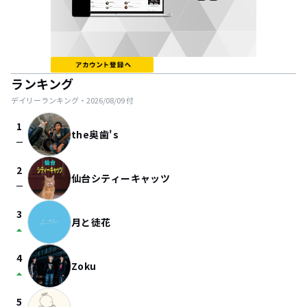
ランキング
デイリーランキング・
2026/08/09
付
1
the奥歯's
check_indeterminate_small
2
仙台シティーキャッツ
check_indeterminate_small
3
月と徒花
arrow_drop_up
4
Zoku
arrow_drop_up
5