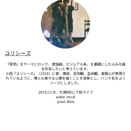
ユリシーズ
『哀愁』をテーマにロック、 歌謡曲、ビジュアル系、を基調にした沁みる曲
を共有したいと考えています。

小説『ユリシーズ』（1918）に愛、情欲、芸術観、生命観、愛国心が表現さ
れているように、僕らも様々な心情を描くことを信条とし、バンド名をユリ
シーズにしました。

2015/11/8、大須MIDにて初ライブ

waka: vocal

yusui: Bass