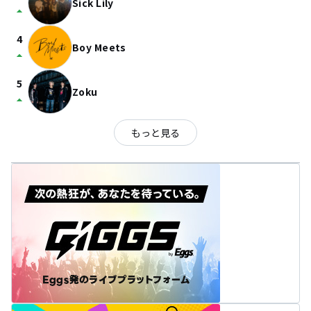
Sick Lily
arrow_drop_up
4
Boy Meets
arrow_drop_up
5
Zoku
arrow_drop_up
もっと見る