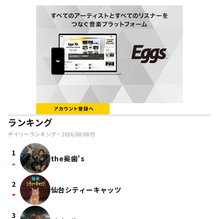
ランキング
デイリーランキング・
2026/08/08
付
1
the奥歯's
arrow_drop_up
2
仙台シティーキャッツ
arrow_drop_down
3