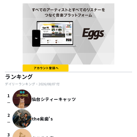
ランキング
デイリーランキング・
2026/08/07
付
1
仙台シティーキャッツ
check_indeterminate_small
2
the奥歯's
check_indeterminate_small
3