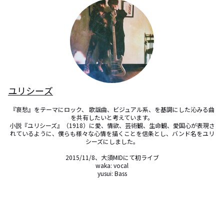
ユリシーズ
『哀愁』をテーマにロック、 歌謡曲、ビジュアル系、を基調にした沁みる曲
を共有したいと考えています。

小説『ユリシーズ』（1918）に愛、情欲、芸術観、生命観、愛国心が表現さ
れているように、僕らも様々な心情を描くことを信条とし、バンド名をユリ
シーズにしました。

2015/11/8、大須MIDにて初ライブ

waka: vocal

yusui: Bass