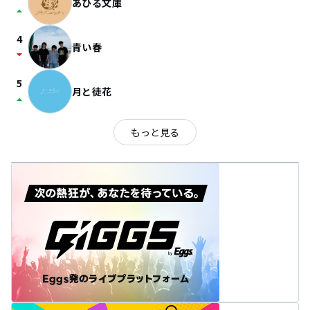
あひる文庫
arrow_drop_up
4
青い春
arrow_drop_down
5
月と徒花
arrow_drop_up
もっと見る