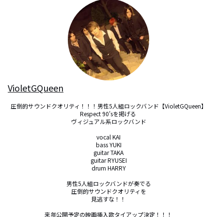
VioletGQueen
圧倒的サウンドクオリティ！！！男性5人組ロックバンド【VioletGQueen】

Respect 90'sを掲げる 

ヴィジュアル系ロックバンド

vocal KAI

bass YUKI

guitar TAKA

guitar RYUSEI

drum HARRY

男性5人組ロックバンドが奏でる

圧倒的サウンドクオリティを

見逃すな！！

来年公開予定の映画挿入歌タイアップ決定！！！
