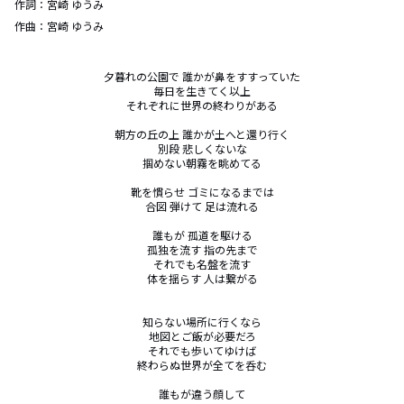
作詞：
宮崎 ゆうみ
作曲：
宮崎 ゆうみ
夕暮れの公園で 誰かが鼻をすすっていた

毎日を生きてく以上

それぞれに世界の終わりがある

朝方の丘の上 誰かが土へと還り行く

別段 悲しくないな

掴めない朝霧を眺めてる

靴を慣らせ ゴミになるまでは

合図 弾けて 足は流れる

誰もが 孤道を駆ける

孤独を流す 指の先まで

それでも名盤を流す

体を揺らす 人は繋がる

知らない場所に行くなら

地図とご飯が必要だろ

それでも歩いてゆけば

終わらぬ世界が全てを呑む

誰もが違う顔して
