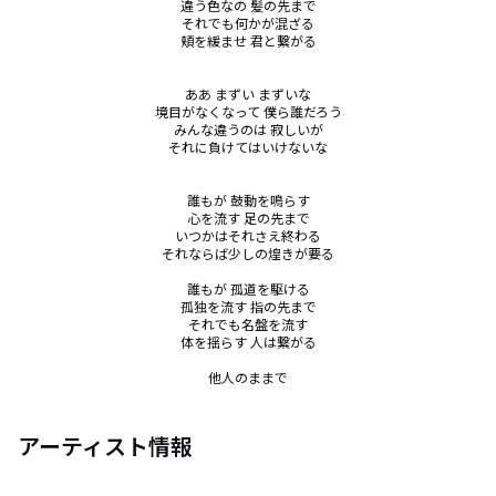
違う色なの 髪の先まで

それでも何かが混ざる

頬を緩ませ 君と繋がる

ああ まずい まずいな

境目がなくなって 僕ら誰だろう

みんな違うのは 寂しいが

それに負けてはいけないな

誰もが 鼓動を鳴らす

心を流す 足の先まで

いつかはそれさえ終わる

それならば少しの煌きが要る

誰もが 孤道を駆ける

孤独を流す 指の先まで

それでも名盤を流す

体を揺らす 人は繋がる

他人のままで
アーティスト情報