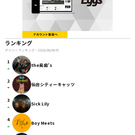
ランキング
デイリーランキング・
2026/08/08
付
1
the奥歯's
arrow_drop_up
2
仙台シティーキャッツ
arrow_drop_down
3
Sick Lily
arrow_drop_up
4
Boy Meets
arrow_drop_up