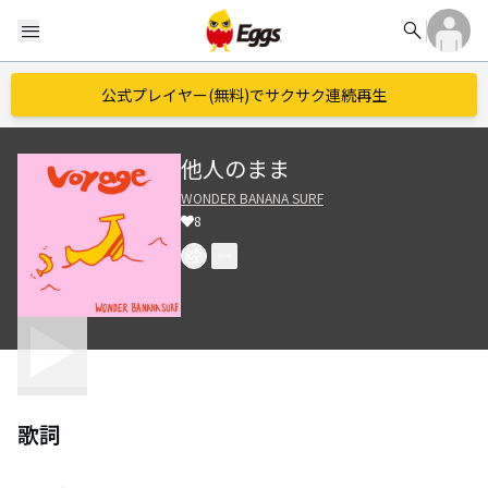
search
menu
公式プレイヤー(無料)でサクサク連続再生
他人のまま
WONDER BANANA SURF
8
歌詞