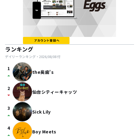
ランキング
デイリーランキング・
2026/08/08
付
1
the奥歯's
arrow_drop_up
2
仙台シティーキャッツ
arrow_drop_down
3
Sick Lily
arrow_drop_up
4
Boy Meets
arrow_drop_up