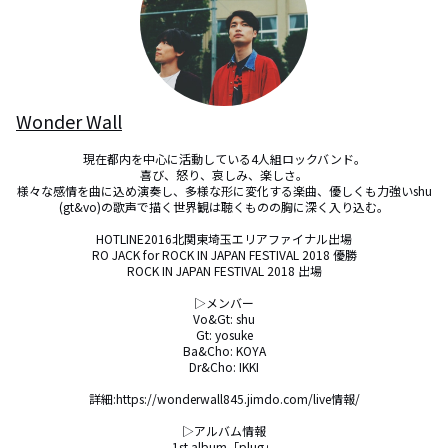
Wonder Wall
現在都内を中心に活動している4人組ロックバンド。

喜び、怒り、哀しみ、楽しさ。

様々な感情を曲に込め演奏し、多様な形に変化する楽曲、優しくも力強いshu
(gt&vo)の歌声で描く世界観は聴くものの胸に深く入り込む。

HOTLINE2016北関東埼玉エリアファイナル出場

RO JACK for ROCK IN JAPAN FESTIVAL 2018 優勝

ROCK IN JAPAN FESTIVAL 2018 出場

▷メンバー

Vo&Gt: shu

Gt: yosuke

Ba&Cho: KOYA

Dr&Cho: IKKI

詳細:https://wonderwall845.jimdo.com/live情報/

▷アルバム情報

1st album「plug」
