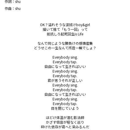
作詞：
shu
作曲：
shu
OK？溢れそうな涙拭けboy&girl

描いて捨て「もう一回」って

抵抗しろ起死回生is Life

なんで同じような勝負けの感情密集

どうせこの一生なんて所詮一瞬でしょ？

Everybody sing.

Everybody tap.

自由になって生きればいい

Everybody sing.

Everybody tap.

君が思うそれが正しい

Everybody sing.

Everybody tap.

自由になって生きればいい

Everybody sing.

Everybody tap.

目を閉じていよう

ほどけ体温が潜む影法師

かざす倍音が程なく巡り

砕けた依存が君へと染みるんだ
