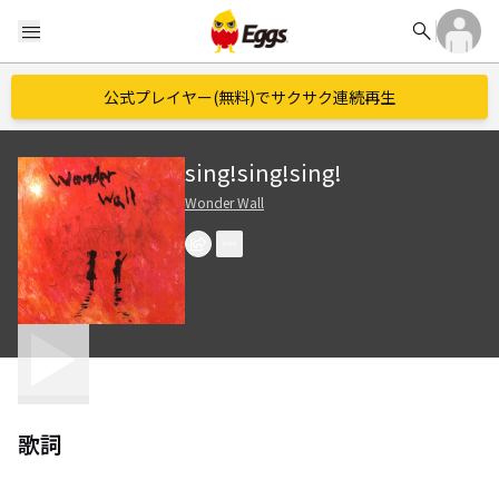
search
menu
公式プレイヤー(無料)でサクサク連続再生
sing!sing!sing!
Wonder Wall
歌詞