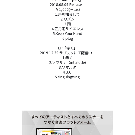
2018.08.09 Release　

￥1,000(＋tax)

1.声を枯らして

2.リズム

3.雨

4.五月雨サイエンス

5.Keep Your Hand

6.plug

EP「赤く」

2019.12.30 サブスクにて配信中　

1.赤く

2.ソマルナ（interlude)

3.ソマルタ

4.B.C.

5.sing!sing!sing!