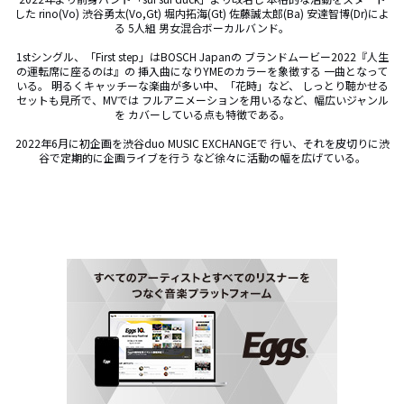
した rino(Vo) 渋谷勇太(Vo,Gt) 堀内拓海(Gt) 佐藤誠太郎(Ba) 安達智博(Dr)によ
る 5人組 男女混合ボーカルバンド。

1stシングル、「First step」はBOSCH Japanの ブランドムービー2022『人生
の運転席に座るのは』の 挿入曲になりYMEのカラーを象徴する 一曲となって
いる。 明るくキャッチーな楽曲が多い中、「花時」など、 しっとり聴かせる
セットも見所で、MVでは フルアニメーションを用いるなど、幅広いジャンル
を カバーしている点も特徴である。

2022年6月に初企画を渋谷duo MUSIC EXCHANGEで 行い、それを皮切りに渋
谷で定期的に企画ライブを行う など徐々に活動の幅を広げている。