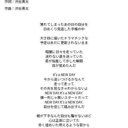
作詞：
渋谷勇太
作曲：
渋谷勇太
薄れてしまったあの日の自分を

日めくり見返した手帳の中

大き目に描いたドラマチックな

予定は未だに更新されないまま

暗闇に日々を走っていた

迷わない道を迷っていた

君が指差して示した瞬間

目が覚めたんだ

it's a NEW DAY

今から追いつけるかなんて

走って走って

その先を見なきゃわからないよ

NEW DAY.It's a NEW DAY.

横一列じゃ無いスタートだって

NEW DAY.It's a NEW DAY.

自分を信じて踏み出すんだ

嘘が下手なんだ自分も騙せないほど

心は正直に泣いてた

赤く煌めいた燃えるような君から
