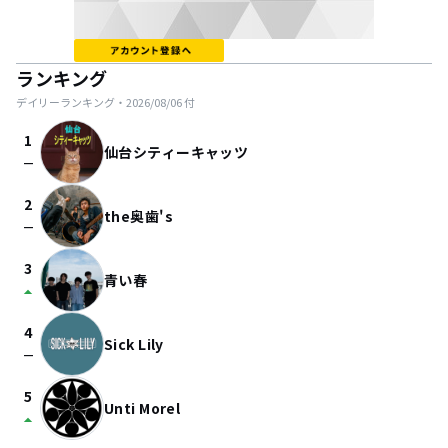
ランキング
デイリーランキング・
2026/08/06
付
1
仙台シティーキャッツ
check_indeterminate_small
2
the奥歯's
check_indeterminate_small
3
青い春
arrow_drop_up
4
Sick Lily
check_indeterminate_small
5
Unti Morel
arrow_drop_up