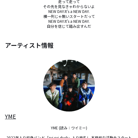
走って走って

その先を見なきゃわからないよ

NEW DAY.It's a NEW DAY.

横一列じゃ無いスタートだって

NEW DAY.It's a NEW DAY.

自分を信じて踏み出すんだ
アーティスト情報
YME
YME (読み：ワイミー)

2022年より前身バンド「sui sui duck」より改名し 本格的な活動をスタート