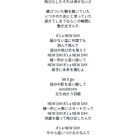
飛び火したそれは消せないさ

錆びついた腕を磨いていた

いつかのためにと思っていた

過ぎてしまうならこの瞬間に

動き出すんだ

it's a NEW DAY

届かない空に何度でも

挑んで挑んで

自分の飛び方を覚えて

NEW DAY.It's a NEW DAY.

縦一列から追い抜いて

NEW DAY.It's a NEW DAY.

両手に未来を掴むよ

let it go

自分の影を追い越して

windstorm

立ち向かう羽根

NEW DAY.It's a NEW DAY.

横一列じゃ無いスタートだって

NEW DAY.It's a NEW DAY.

地面を蹴って飛び出したんだ

it's a NEW DAY

今から追いつけるかなんて
