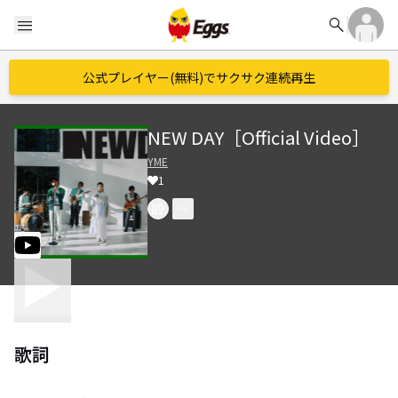
search
menu
公式プレイヤー(無料)でサクサク連続再生
NEW DAY［Official Video］
YME
1
歌詞