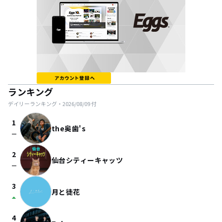
ランキング
デイリーランキング・
2026/08/09
付
1
the奥歯's
check_indeterminate_small
2
仙台シティーキャッツ
check_indeterminate_small
3
月と徒花
arrow_drop_up
4