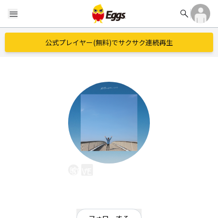
search
menu
公式プレイヤー(無料)でサクサク連続再生
SEVENTEEN AGAiN
EggsID：
Yabuson
22
フォロワー