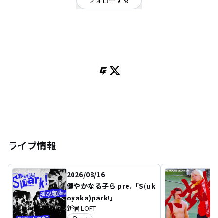
フォローする
東京都
オルタナティブ
/
ギターロック
/
パンク
OFFICIAL WEBSITE
Tokyo / 2019 /
ライブ情報
2026/08/16
健やかなる子ら pre.「S(uk
oyaka)park!」
新宿 LOFT