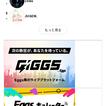
Zoku
arrow_drop_up
5
JUGEM.
arrow_drop_up
もっと見る