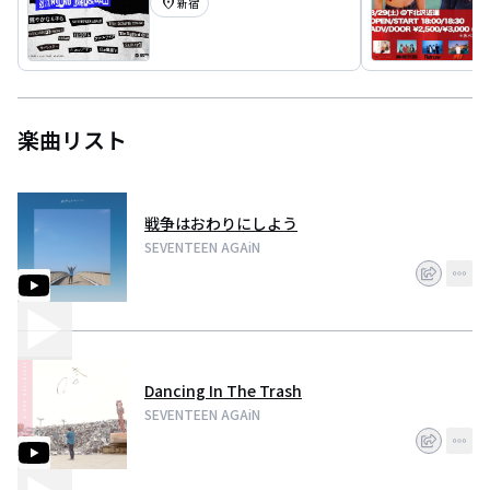
location_on
新宿
楽曲リスト
戦争はおわりにしよう
SEVENTEEN AGAiN
Dancing In The Trash
SEVENTEEN AGAiN