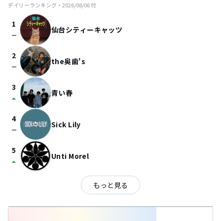
デイリーランキング・
2026/08/06
付
1
仙台シティーキャッツ
check_indeterminate_small
2
the奥歯's
check_indeterminate_small
3
青い春
arrow_drop_up
4
Sick Lily
check_indeterminate_small
5
Unti Morel
arrow_drop_up
もっと見る