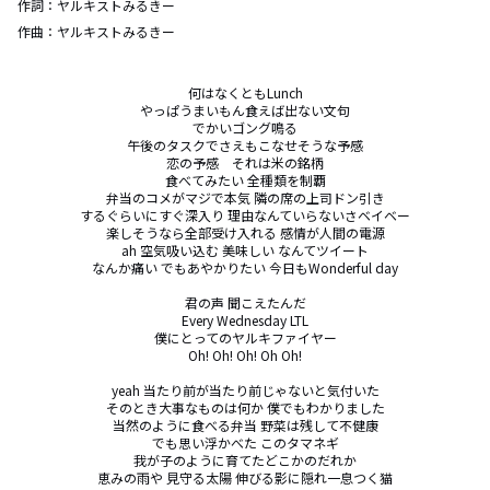
作詞：
ヤルキストみるきー
作曲：
ヤルキストみるきー
何はなくともLunch

やっぱうまいもん食えば出ない文句

でかいゴング鳴る

午後のタスクでさえもこなせそうな予感

恋の予感　それは米の銘柄

食べてみたい 全種類を制覇

弁当のコメがマジで本気 隣の席の上司ドン引き

するぐらいにすぐ深入り 理由なんていらないさベイベー

楽しそうなら全部受け入れる 感情が人間の電源

ah 空気吸い込む 美味しい なんてツイート

なんか痛い でもあやかりたい 今日もWonderful day

君の声 聞こえたんだ

Every Wednesday LTL

僕にとってのヤルキファイヤー

Oh! Oh! Oh! Oh Oh!

yeah 当たり前が当たり前じゃないと気付いた

そのとき大事なものは何か 僕でもわかりました

当然のように食べる弁当 野菜は残して不健康

でも思い浮かべた このタマネギ

我が子のように育てたどこかのだれか

恵みの雨や 見守る太陽 伸びる影に隠れ一息つく猫
