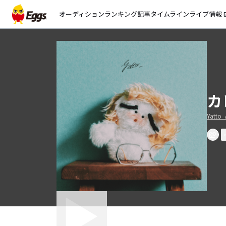
オーディション
ランキング
記事
タイムライン
ライブ情報
open_
カ
Yatto_