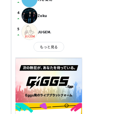
arrow_drop_up
4
Zoku
arrow_drop_up
5
JUGEM.
arrow_drop_up
もっと見る