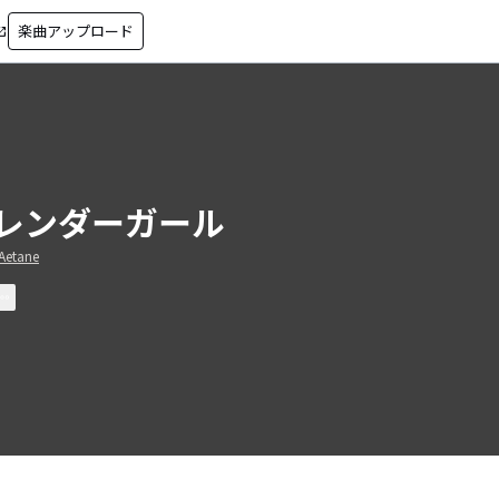
楽曲アップロード
in_new
レンダーガール
Aetane