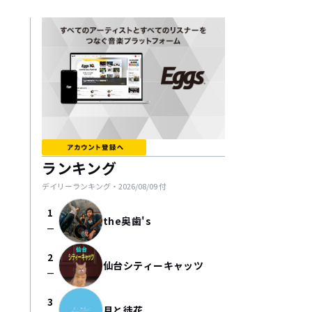
ランキング
デイリーランキング・
2026/08/09
付
1
the奥歯's
check_indeterminate_small
2
仙台シティーキャッツ
check_indeterminate_small
3
月と徒花