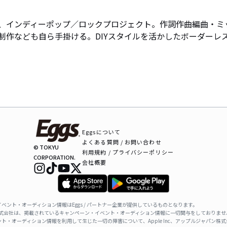
による、インディーポップ／ロックプロジェクト。作詞作曲編曲・ミ
制作なども自ら手掛ける。DIYスタイルを活かしたボーダーレ
Eggsについて
よくある質問 / お問い合わせ
© TOKYU
利用規約 / プライバシーポリシー
CORPORATION.
会社概要
ベント・オーディション情報はEggs / パートナー企業が提供しているものとなります。
ャパン株式会社は、掲載されているキャンペーン・イベント・オーディション情報に一切関与をしておりませ
ト・オーディション情報を利用して生じた一切の障害について、Apple Inc、アップルジャパン株