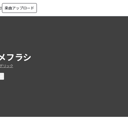
楽曲アップロード
in_new
メフラシ
デリック