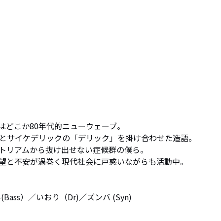
どこか80年代的ニューウェーブ。

とサイケデリックの「デリック」を掛け合わせた造語。

トリアムから抜け出せない症候群の僕ら。

望と不安が渦巻く現代社会に戸惑いながらも活動中。

Bass）／いおり（Dr)／ズンバ (Syn)