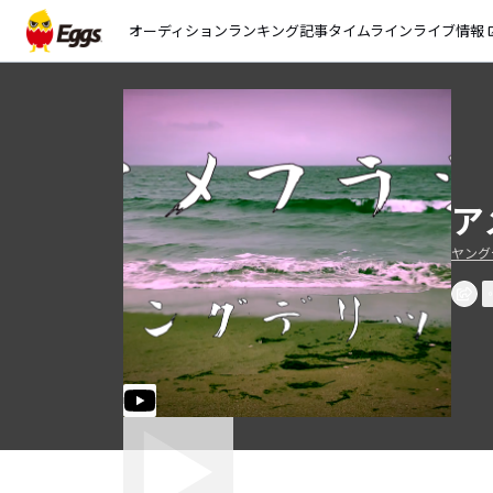
オーディション
ランキング
記事
タイムライン
ライブ情報
open_
ア
ヤング