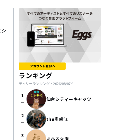
なシ
ランキング
デイリーランキング・
2026/08/07
付
1
仙台シティーキャッツ
check_indeterminate_small
2
the奥歯's
check_indeterminate_small
3
あひる文庫