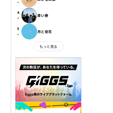
arrow_drop_up
4
青い春
arrow_drop_down
5
月と徒花
arrow_drop_up
もっと見る