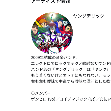
アーティスト情報
ヤングデリック
2009年結成の音楽バンド。

エレクトロでロックでテクノ歌謡なサウンドは
バンド名の「ヤングデリック」は「ヤング」
もう若くないけどオトナにもなれない、モラ
右も左も曖昧で中道すら曖昧な混沌とした欲
◇メンバー

ポンヒロ (Vo)／コイデマジック (Gt)／たにい(