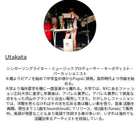
Utakata
シンガーソングライター・ミュージックプロデューサー・キーボディスト・
パーカッショニスト

６歳よりピアノを始めて中学生の頃からPopsに傾倒。高校時代より作曲を始
める。

大学より海外留学を機に一度音楽から離れる。大学では、NYにあるファッ シ
ョン工科大学に進学し卒業後は、アパレル業界に。アパレル業界にて崇高な
志をもった沢山のブランドと出会い販売してきた。だがしかしファッション
では、洋服を売らなければその志を広める事は難しい事を悟り、音楽 活動を
再開。現在まで１1曲をSoundcloudにてリリース、他2曲をiTunesにて販売
中。英語が得意なこともあり英語で作詞する事が多いが、いずれは海外でも
活躍出来るアーティストを目指してい る。