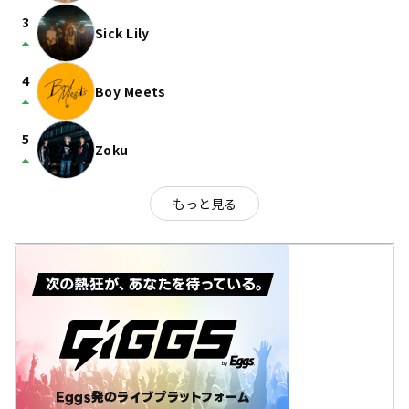
3
Sick Lily
arrow_drop_up
4
Boy Meets
arrow_drop_up
5
Zoku
arrow_drop_up
もっと見る