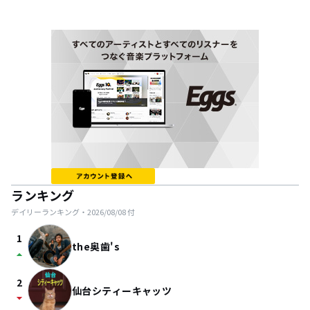
ランキング
デイリーランキング・
2026/08/08
付
1
the奥歯's
arrow_drop_up
2
仙台シティーキャッツ
arrow_drop_down