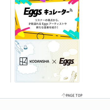
PAGE TOP