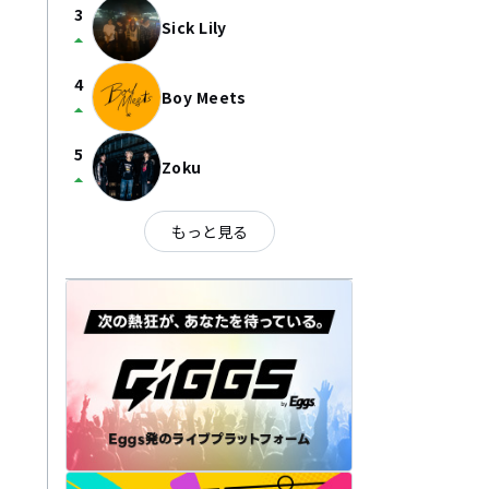
3
Sick Lily
arrow_drop_up
4
Boy Meets
arrow_drop_up
5
Zoku
arrow_drop_up
もっと見る