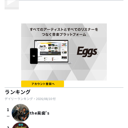
ランキング
デイリーランキング・
2026/08/10
付
1
the奥歯's
check_indeterminate_small
2