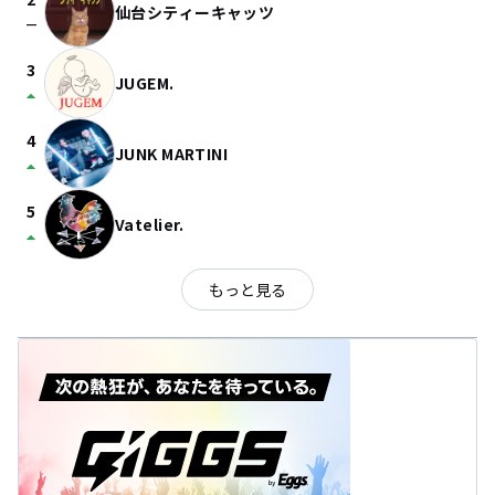
仙台シティーキャッツ
check_indeterminate_small
3
JUGEM.
arrow_drop_up
4
JUNK MARTINI
arrow_drop_up
5
Vatelier.
arrow_drop_up
もっと見る