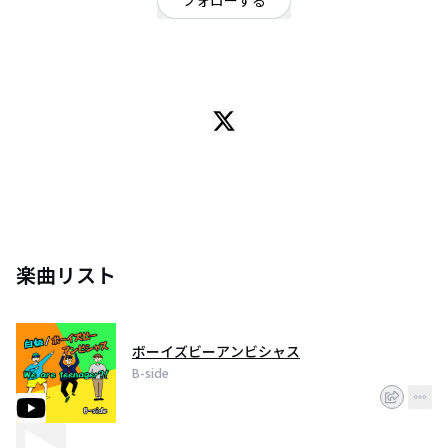
フォローする
高知県
ギターロック
高知B-sideダ!!Gt.vo/タシロ Ba/りくた Dr/ゆっきー
楽曲リスト
ボーイズビーアンビシャス
B-side