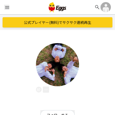
search
menu
公式プレイヤー(無料)でサクサク連続再生
B-side
EggsID：
_B_side___
31
フォロワー