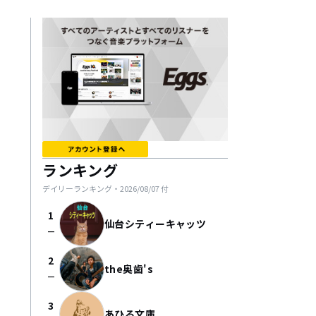
ランキング
デイリーランキング・
2026/08/07
付
1
仙台シティーキャッツ
check_indeterminate_small
2
the奥歯's
check_indeterminate_small
3
あひる文庫