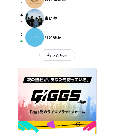
arrow_drop_up
4
青い春
arrow_drop_down
5
月と徒花
arrow_drop_up
もっと見る