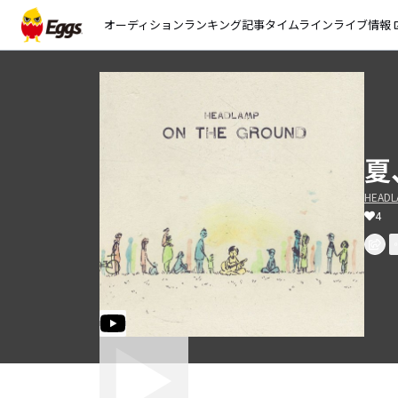
オーディション
ランキング
記事
タイムライン
ライブ情報
open_
夏
HEADL
4