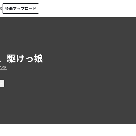
楽曲アップロード
in_new
、駆けっ娘
AMP