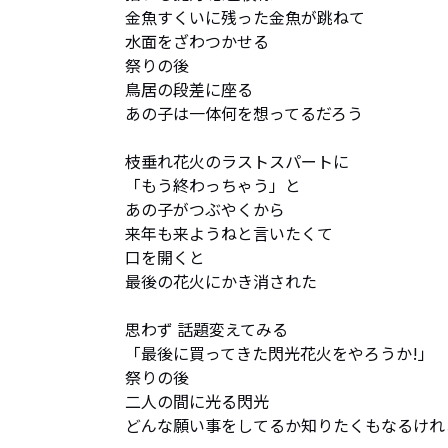
金魚すくいに残った金魚が跳ねて

水面をざわつかせる

祭りの後

鳥居の段差に座る

あの子は一体何を想ってるだろう

枝垂れ花火のラストスパートに

「もう終わっちゃう」と

あの子がつぶやくから

来年も来ようねと言いたくて

口を開くと

最後の花火にかき消された

思わず 話題変えてみる

「最後に買ってきた閃光花火をやろうか!」

祭りの後

二人の間に光る閃光

どんな願い事をしてるか知りたくもなるけれど