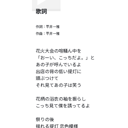
歌詞
作詞：
平井一雅
作曲：
平井一雅
花火大会の喧騒ん中を

「おーい、こっちだよ。」と

あの子が呼んでいるよ

出店の背の低い提灯に

頭ぶつけて

それ見てあの子は笑う

花柄の浴衣の袖を振らし

こっち見て僕を誘ってるよ

祭りの後

揺れる提灯 恋色模様
