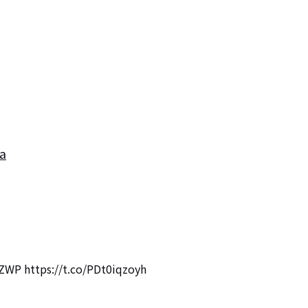
a
WP https://t.co/PDt0iqzoyh