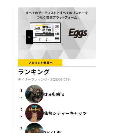
ランキング
デイリーランキング・
2026/08/08
付
1
the奥歯's
arrow_drop_up
2
仙台シティーキャッツ
arrow_drop_down
3
Sick Lily