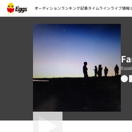
オーディション
ランキング
記事
タイムライン
ライブ情報
open_
Fa
Ryusu