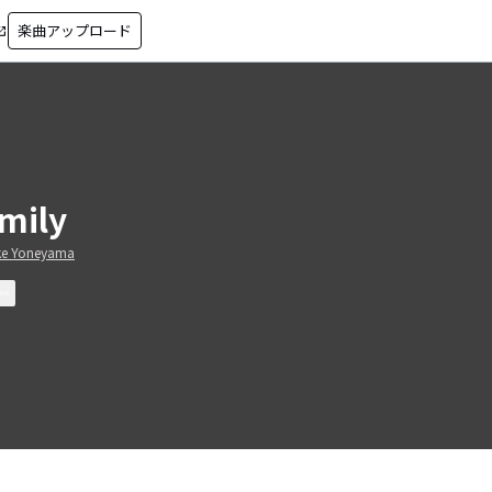
楽曲アップロード
in_new
mily
ke Yoneyama