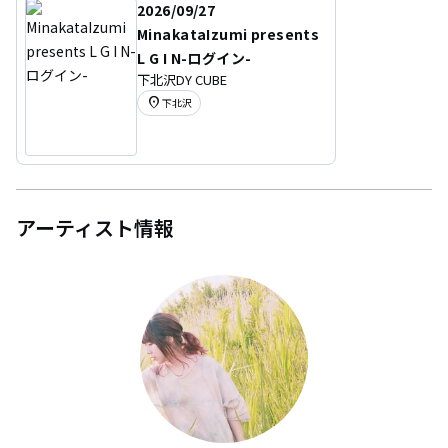
2026/09/27
MinakataIzumi presents
L G I N-ログイン-
下北沢DY CUBE
location_on
下北沢
アーティスト情報