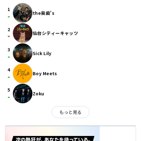
1
the奥歯's
arrow_drop_up
2
仙台シティーキャッツ
arrow_drop_down
3
Sick Lily
arrow_drop_up
4
Boy Meets
arrow_drop_up
5
Zoku
arrow_drop_up
もっと見る