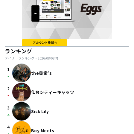
ランキング
デイリーランキング・
2026/08/08
付
1
the奥歯's
arrow_drop_up
2
仙台シティーキャッツ
arrow_drop_down
3
Sick Lily
arrow_drop_up
4
Boy Meets