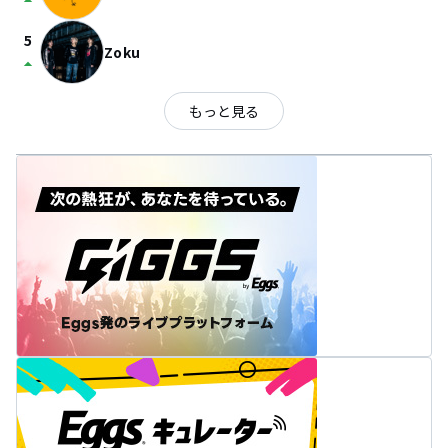
arrow_drop_up
5
Zoku
arrow_drop_up
もっと見る