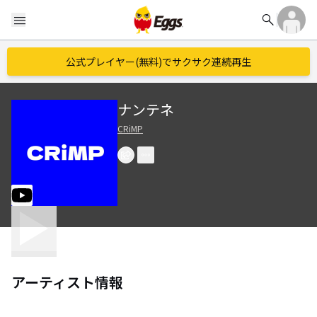
search
menu
公式プレイヤー(無料)でサクサク連続再生
ナンテネ
CRiMP
アーティスト情報