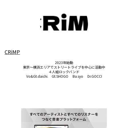
CRiMP
2023年始動

東京～横浜エリアでストリートライブを中心に活動中

４人組ロックバンド

Vo&Gt.daichi.　Gt.SHOGO 　Ba.syo 　Dr.GOCCI