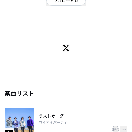
フォローする
北海道
ロック
/
オルタナティブ
OFFICIAL WEBSITE
Vo.Gt さくらいたかよし Gt. 中川マサキユ Ba. セルジオ Dr. イワノユウ
北海道・札幌にて結成し、現在は東京を拠点に全国各地にて活動中の4人組ロ
ックバンド。アンダーグラウンド育ちの楽器隊が織りなす力強い音色・響
き、そしてボーカルさくらいたかよしの歌声と1つ1つの言葉によって生み出
される、時に激しく、時に儚く、涙がこぼれ落ちそうなほど優しいリアル。
出演するどのライブにも、彼らがいることで必ずストーリーが生まれる。
楽曲リスト
ラストオーダー
マイアミパーティ