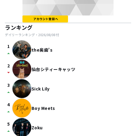
ランキング
デイリーランキング・
2026/08/08
付
1
the奥歯's
arrow_drop_up
2
仙台シティーキャッツ
arrow_drop_down
3
Sick Lily
arrow_drop_up
4
Boy Meets
arrow_drop_up
5
Zoku
arrow_drop_up