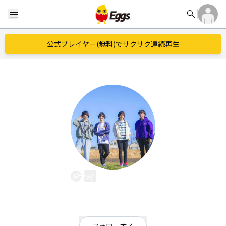
search
menu
公式プレイヤー(無料)でサクサク連続再生
マイアミパーティ
EggsID：
_miami_party_
527
フォロワー