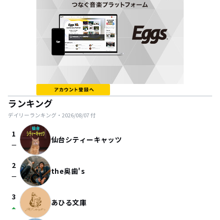
ランキング
デイリーランキング・
2026/08/07
付
1
仙台シティーキャッツ
check_indeterminate_small
2
the奥歯's
check_indeterminate_small
3
あひる文庫
arrow_drop_up