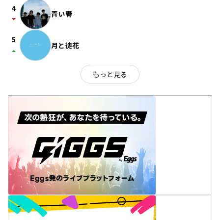
4
青い春
arrow_drop_down
5
月と徒花
arrow_drop_up
もっと見る