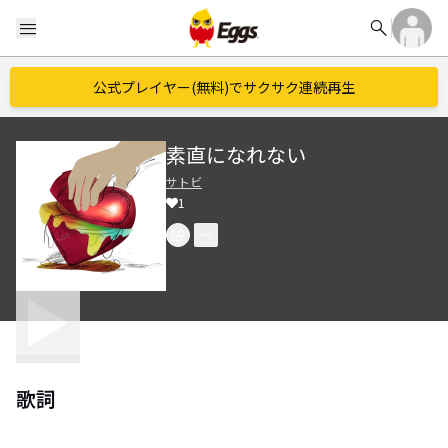
search
menu
公式プレイヤー(無料)でサクサク連続再生
素直になれない
サトビ
1
歌詞