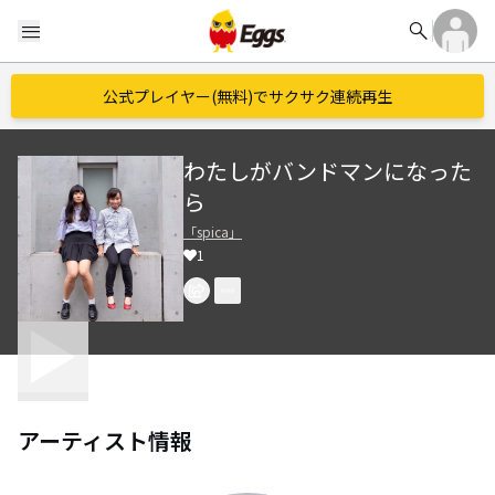
search
menu
公式プレイヤー(無料)でサクサク連続再生
わたしがバンドマンになった
ら
「spica」
1
アーティスト情報