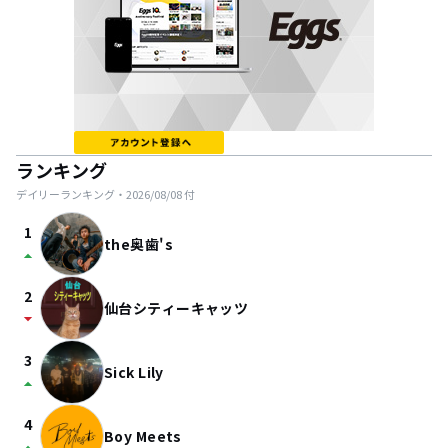
ランキング
デイリーランキング・
2026/08/08
付
1
the奥歯's
arrow_drop_up
2
仙台シティーキャッツ
arrow_drop_down
3
Sick Lily
arrow_drop_up
4
Boy Meets