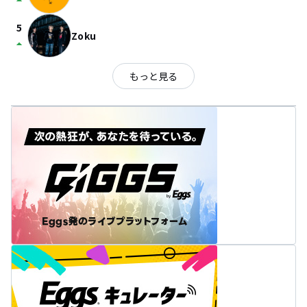
arrow_drop_up
5
Zoku
arrow_drop_up
もっと見る