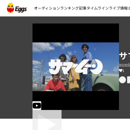
オーディション
ランキング
記事
タイムライン
ライブ情報
open_
サ
wowd
1