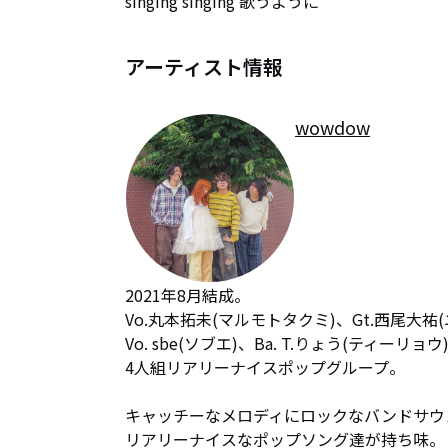
singing singing 歌うように
アーティスト情報
wowdow
2021年8月結成。

Vo.丸本拓未(マルモトタクミ)、Gt.西尾大祐
Vo. sbe(ソブエ)、Ba. T.りょう(ティーリョウ)
4人組リアリーナイスポップグループ。

キャッチーなメロディにロックなバンドサウン
リアリーナイスなポップソング達が持ち味。
