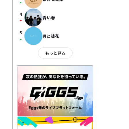
arrow_drop_up
4
青い春
arrow_drop_down
5
月と徒花
arrow_drop_up
もっと見る