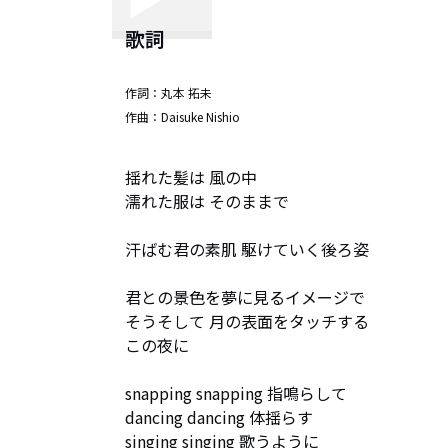
歌詞
作詞：
丸本 拓未
作曲：
Daisuke Nishio
揺れた髪は 風の中

濡れた服は そのままで

汗ばむ君の素肌 駆けていく後ろ姿

君との景色を夢に見るイメージで　

そうそして 月の表面をタッチする

この夜に

snapping snapping 指鳴らして

dancing dancing 体揺らす

singing singing 歌うように
