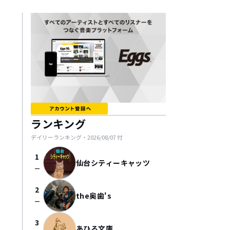
ランキング
デイリーランキング・
2026/08/07
付
1
仙台シティーキャッツ
check_indeterminate_small
2
the奥歯's
check_indeterminate_small
3
あひる文庫