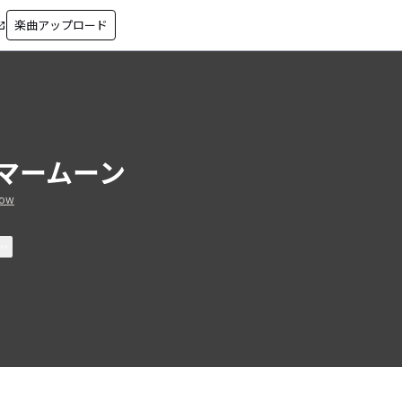
楽曲アップロード
in_new
マームーン
ow