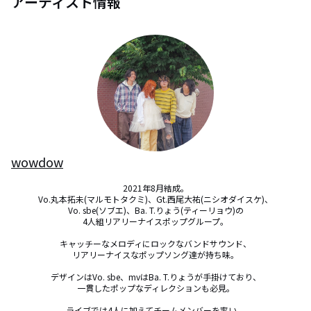
アーティスト情報
wowdow
2021年8月結成。

Vo.丸本拓未(マルモトタクミ)、Gt.西尾大祐(ニシオダイスケ)、

Vo. sbe(ソブエ)、Ba. T.りょう(ティーリョウ)の

4人組リアリーナイスポップグループ。

キャッチーなメロディにロックなバンドサウンド、

リアリーナイスなポップソング達が持ち味。

デザインはVo. sbe、mvはBa. T.りょうが手掛けており、

一貫したポップなディレクションも必見。

ライブでは4人に加えてチームメンバーを率い、
