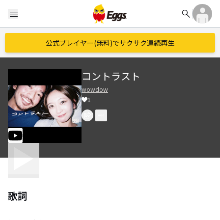
search
menu
公式プレイヤー(無料)でサクサク連続再生
コントラスト
wowdow
1
歌詞