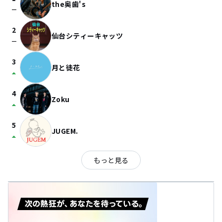
the奥歯's
check_indeterminate_small
2
仙台シティーキャッツ
check_indeterminate_small
3
月と徒花
arrow_drop_up
4
Zoku
arrow_drop_up
5
JUGEM.
arrow_drop_up
もっと見る