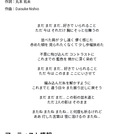
作詞：
丸本 拓未
作曲：
Daisuke Nishio
まだ まだ まだ...好きで いられること 

ただ 今は それだけ 胸にそっと仕舞うの

並べた肩が 少し遠く 儚く感じた

赤めた頬を 見られたくなくて 少し歩幅狭めた

不意に飛び込んだ コントラストに

これまでの 藍色を 微かに深く染めて

まだ まだ まだ... 好きで いられること

ただ 今は このまま ここにいさせて

 編み込んだ糸を解かすように

これまでと 違う日々 また振り出しに戻そう

まだ まだ まだ... この街の並木道と

ただ 2人の影は そのまま

またね またね またね... と何度も祈るけれど

ああ 灯した言葉は 雪に溶けるの またね...