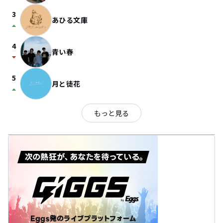
3
あひる文庫
arrow_drop_up
4
青い春
arrow_drop_down
5
月と徒花
arrow_drop_up
もっと見る