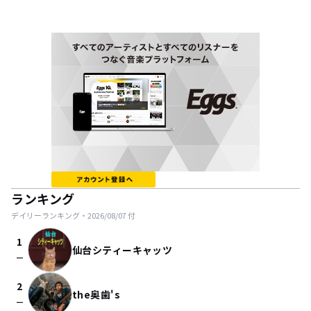
ランキング
デイリーランキング・
2026/08/07
付
1
仙台シティーキャッツ
check_indeterminate_small
2
the奥歯's
check_indeterminate_small