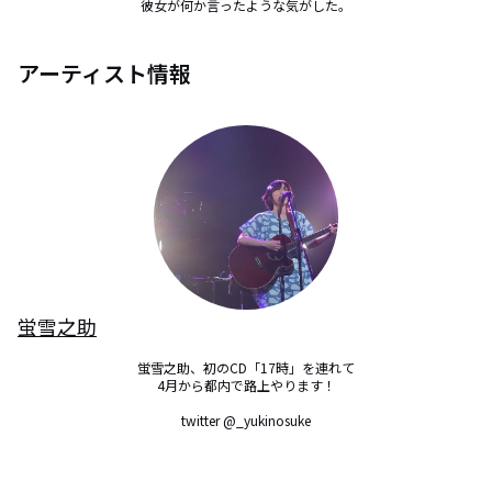
彼女が何か言ったような気がした。
アーティスト情報
蛍雪之助
蛍雪之助、初のCD「17時」を連れて

4月から都内で路上やります！

twitter @_yukinosuke