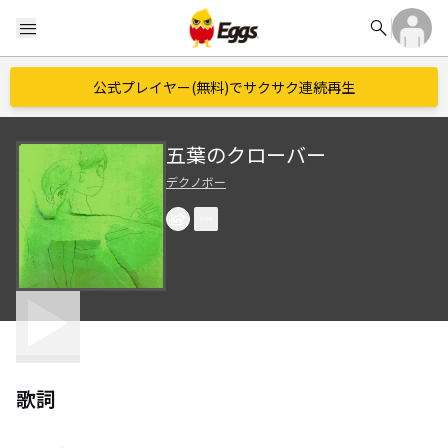
search
menu
公式プレイヤー(無料)でサクサク連続再生
五葉のクローバー
デクノボー
歌詞