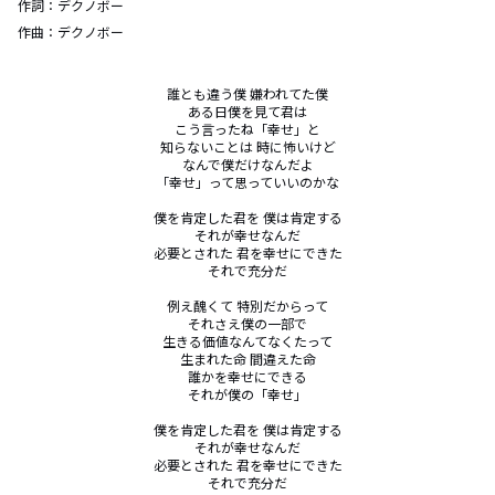
作詞：
デクノボー
作曲：
デクノボー
誰とも違う僕 嫌われてた僕

ある日僕を見て君は

こう言ったね「幸せ」と

知らないことは 時に怖いけど

なんで僕だけなんだよ

「幸せ」って思っていいのかな

僕を肯定した君を 僕は肯定する

それが幸せなんだ

必要とされた 君を幸せにできた

それで充分だ

例え醜くて 特別だからって

それさえ僕の一部で

生きる価値なんてなくたって

生まれた命 間違えた命

誰かを幸せにできる

それが僕の「幸せ」

僕を肯定した君を 僕は肯定する

それが幸せなんだ

必要とされた 君を幸せにできた

それで充分だ
