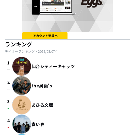
ランキング
デイリーランキング・
2026/08/07
付
1
仙台シティーキャッツ
check_indeterminate_small
2
the奥歯's
check_indeterminate_small
3
あひる文庫
arrow_drop_up
4
青い春
arrow_drop_down