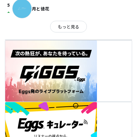
5
月と徒花
arrow_drop_up
もっと見る