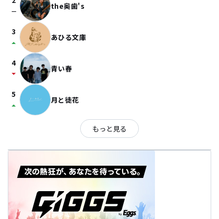
2
the奥歯's
check_indeterminate_small
3
あひる文庫
arrow_drop_up
4
青い春
arrow_drop_down
5
月と徒花
arrow_drop_up
もっと見る