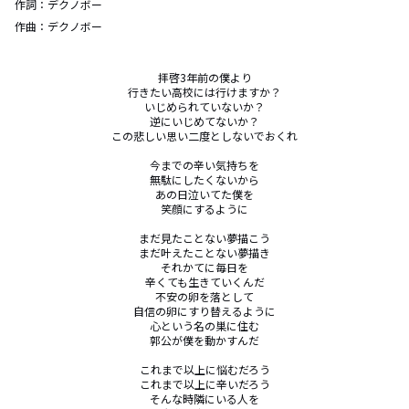
作詞：
デクノボー
作曲：
デクノボー
拝啓3年前の僕より

行きたい高校には行けますか？

いじめられていないか？

逆にいじめてないか？

この悲しい思い二度としないでおくれ

今までの辛い気持ちを

無駄にしたくないから

あの日泣いてた僕を

笑顔にするように

まだ見たことない夢描こう

まだ叶えたことない夢描き

それかてに毎日を

辛くても生きていくんだ

不安の卵を落として

自信の卵にすり替えるように

心という名の巣に住む

郭公が僕を動かすんだ

これまで以上に悩むだろう

これまで以上に辛いだろう

そんな時隣にいる人を
