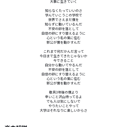
大事に生きていく

知らなくたっていいのさ

学んでいこうこの学校で

世界でさえまだ僕を

知らずに動いているんだ

不安の卵を落として

自信の卵にすり替えるように

心という名の巣に住む

郭公が僕を動かすんだ

これまで何だかんだ言って

今日まで生きてきたじゃないか

今できること

自分から動いてやるんだ

不安の卵を落として

自信の卵にすり替えるように

心という名の巣に住む

郭公が僕を動かすんだ

敬具3年後の僕より

辛いこと沢山待ってるよ

でも人は気にしないで

やりたいことやって

大学はそれなりに楽しいからさ