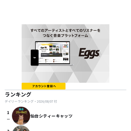
ランキング
デイリーランキング・
2026/08/07
付
1
仙台シティーキャッツ
check_indeterminate_small